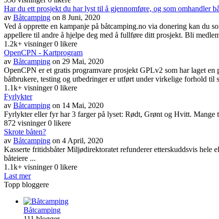
Har du ett prosjekt du har lyst til å gjennomføre, og som omhandler 
av
Båtcamping
on 8 Juni, 2020
Ved å opprette en kampanje på båtcamping.no via donering kan du som p
appellere til andre å hjelpe deg med å fullføre ditt prosjekt. Bli med
1.2k+ visninger
0 likere
OpenCPN - Kartprogram
av
Båtcamping
on 29 Mai, 2020
OpenCPN er et gratis programvare prosjekt GPLv2 som har laget en på
båtbrukere, testing og utbedringer er utført under virkelige forhold t
1.1k+ visninger
0 likere
Fyrlykter
av
Båtcamping
on 14 Mai, 2020
Fyrlykter eller fyr har 3 farger på lyset: Rødt, Grønt og Hvitt. Mange 
872 visninger
0 likere
Skrote båten?
av
Båtcamping
on 4 April, 2020
Kasserte fritidsbåter Miljødirektoratet refunderer etterskuddsvis hele el
båteiere ...
1.1k+ visninger
0 likere
Last mer
Topp bloggere
Båtcamping
111 blogger