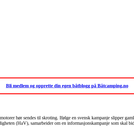
Bli medlem og opprette din egen båtblogg på Båtcamping.no
torer bør sendes til skroting. Ifølge en svensk kampanje slipper gamle
digheten (HaV), samarbeider om en informasjonskampanje som skal bidra