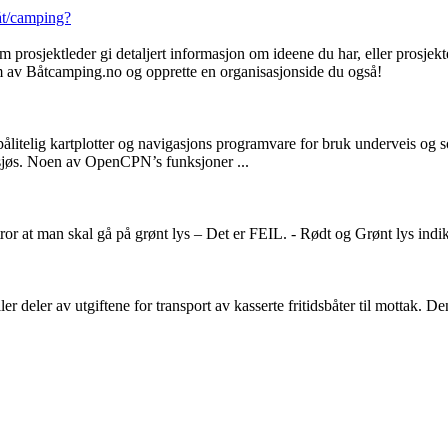
båt/camping?
rosjektleder gi detaljert informasjon om ideene du har, eller prosjekte
lem av Båtcamping.no og opprette en organisasjonside du også!
litelig kartplotter og navigasjons programvare for bruk underveis og 
il sjøs. Noen av OpenCPN’s funksjoner ...
tror at man skal gå på grønt lys – Det er FEIL. - Rødt og Grønt lys indike
ler deler av utgiftene for transport av kasserte fritidsbåter til mottak. D