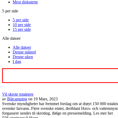
Mest diskuterte
5 per side
5 per side
10 per side
15 per side
Alle datoer
Alle datoer
Denne måned
Denne uken
I dag
Vil skrote totaktere
av
Båtcamping
on 19 Mars, 2023
Svenske myndigheter har fremmet forslag om at drøyt 150 000 totaktsmo
svenske farvann. Flere svenske etater, deriblant Havs- och vattenmyn
forgassere sendes til skroting, ifølge en pressemelding. Les mer her
558 visninger
0 likere