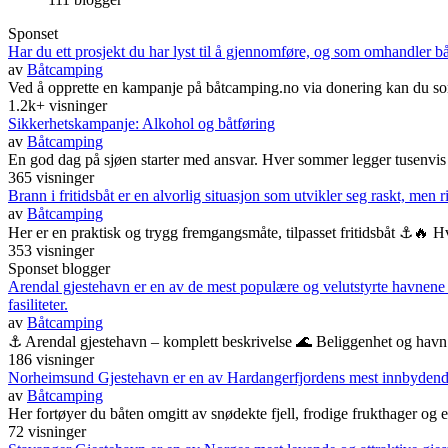
Sponset
Har du ett prosjekt du har lyst til å gjennomføre, og som omhandler 
av
Båtcamping
Ved å opprette en kampanje på båtcamping.no via donering kan du som p
1.2k+ visninger
Sikkerhetskampanje: Alkohol og båtføring
av
Båtcamping
En god dag på sjøen starter med ansvar. Hver sommer legger tusenvis av
365 visninger
Brann i fritidsbåt er en alvorlig situasjon som utvikler seg raskt, men r
av
Båtcamping
Her er en praktisk og trygg fremgangsmåte, tilpasset fritidsbåt ⚓🔥 H
353 visninger
Sponset blogger
Arendal gjestehavn er en av de mest populære og velutstyrte havnene p
fasiliteter.
av
Båtcamping
⚓ Arendal gjestehavn – komplett beskrivelse 🌊 Beliggenhet og havn G
186 visninger
Norheimsund Gjestehavn er en av Hardangerfjordens mest innbydende 
av
Båtcamping
Her fortøyer du båten omgitt av snødekte fjell, frodige frukthager og
72 visninger