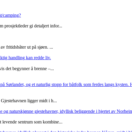
båt/camping?
rosjektleder gi detaljert infor...
 fritidsbåter ut på sjøen. ...
iktig handling kan redde liv.
vis det begynner å brenne –...
å Sørlandet, og et naturlig stopp for båtfolk som ferdes langs kysten. 
jestehavnen ligger midt i h...
og naturskjønne gjestehavner, idyllisk beliggende i hjertet av Norhei
 et levende sentrum som kombine...