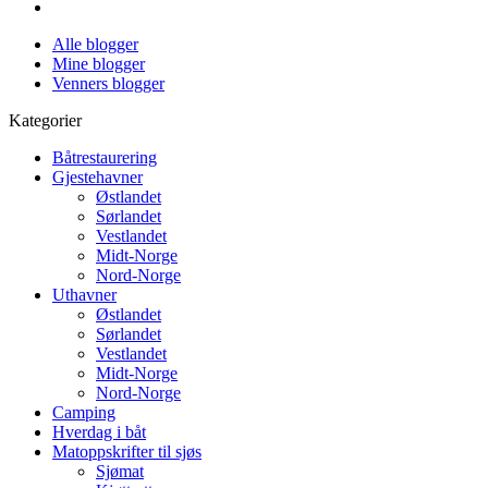
Alle blogger
Mine blogger
Venners blogger
Kategorier
Båtrestaurering
Gjestehavner
Østlandet
Sørlandet
Vestlandet
Midt-Norge
Nord-Norge
Uthavner
Østlandet
Sørlandet
Vestlandet
Midt-Norge
Nord-Norge
Camping
Hverdag i båt
Matoppskrifter til sjøs
Sjømat