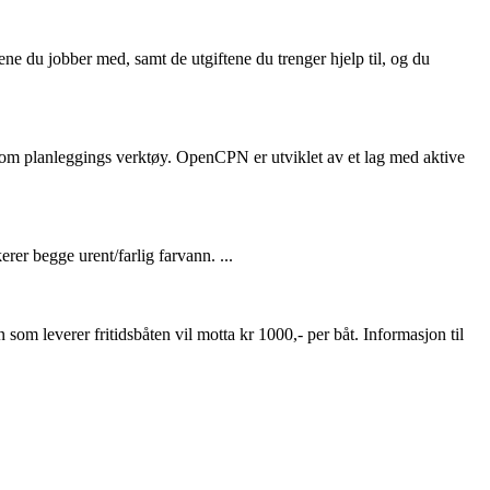
ne du jobber med, samt de utgiftene du trenger hjelp til, og du
som planleggings verktøy. OpenCPN er utviklet av et lag med aktive
rer begge urent/farlig farvann. ...
en som leverer fritidsbåten vil motta kr 1000,- per båt. Informasjon til