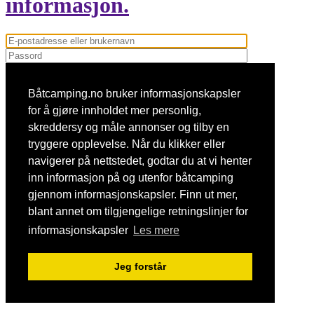
informasjon.
Husk meg
Glemt passordet ditt?
Båtcamping.no bruker informasjonskapsler
Logg inn
Bli medlem?
Bli medlem, det er gratis!
for å gjøre innholdet mer personlig,
© 2017
-2026 båtcamping.no ·
Norsk
skreddersy og måle annonser og tilby en
tryggere opplevelse. Når du klikker eller
Kontakt oss
Om oss
navigerer på nettstedet, godtar du at vi henter
Betingelser for bruk
inn informasjon på og utenfor båtcamping
Personvern
gjennom informasjonskapsler. Finn ut mer,
informasjonskapsler
blant annet om tilgjengelige retningslinjer for
informasjonskapsler
Les mere
Jeg forstår