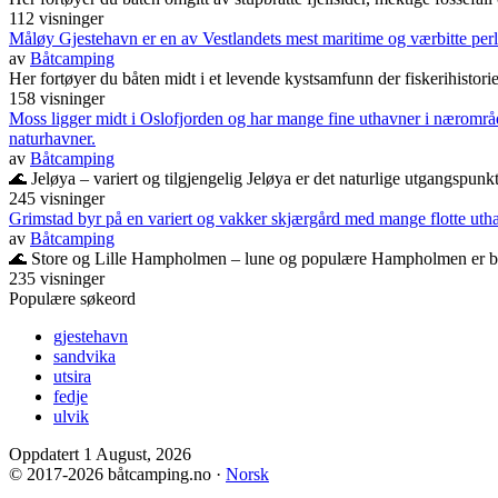
112 visninger
Måløy Gjestehavn er en av Vestlandets mest maritime og værbitte perl
av
Båtcamping
Her fortøyer du båten midt i et levende kystsamfunn der fiskerihistorie,
158 visninger
Moss ligger midt i Oslofjorden og har mange fine uthavner i nærområdet
naturhavner.
av
Båtcamping
🌊 Jeløya – variert og tilgjengelig Jeløya er det naturlige utgangspunkt
245 visninger
Grimstad byr på en variert og vakker skjærgård med mange flotte uthav
av
Båtcamping
🌊 Store og Lille Hampholmen – lune og populære Hampholmen er blan
235 visninger
Populære søkeord
gjestehavn
sandvika
utsira
fedje
ulvik
Oppdatert 1 August, 2026
© 2017
-2026 båtcamping.no ·
Norsk