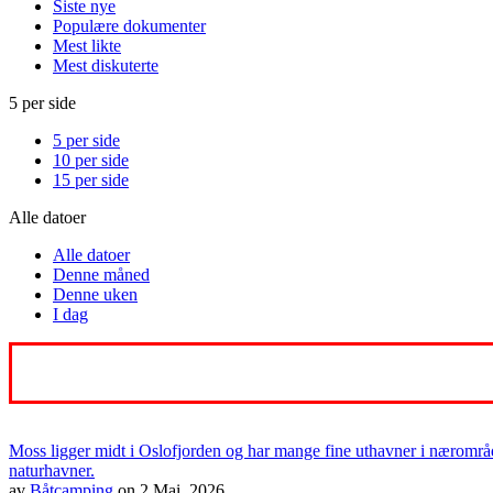
Siste nye
Populære dokumenter
Mest likte
Mest diskuterte
5 per side
5 per side
10 per side
15 per side
Alle datoer
Alle datoer
Denne måned
Denne uken
I dag
Moss ligger midt i Oslofjorden og har mange fine uthavner i nærområdet
naturhavner.
av
Båtcamping
on 2 Mai, 2026