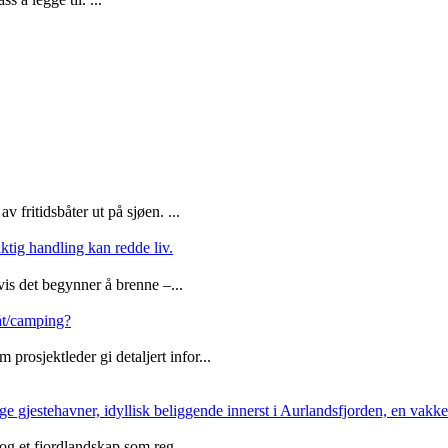
 fritidsbåter ut på sjøen. ...
iktig handling kan redde liv.
vis det begynner å brenne –...
båt/camping?
rosjektleder gi detaljert infor...
 gjestehavner, idyllisk beliggende innerst i Aurlandsfjorden, en vakk
 og et fjordlandskap som reg...