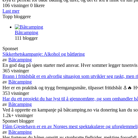
106 visninger
0 likere
Last mer
Topp bloggere
Båtcamping
111 blogger
Sponset
Sikkerhetskampanje: Alkohol og båtføring
av
Båtcamping
En god dag på sjøen starter med ansvar. Hver sommer legger tusenvis av
365 visninger
Brann i fritidsbåt er en alvorlig situasjon som utvikler seg raskt, men r
av
Båtcamping
Her er en praktisk og trygg fremgangsmåte, tilpasset fritidsbåt ⚓🔥 H
353 visninger
Har du ett prosjekt du har lyst til å gjennomføre, og som omhandler 
av
Båtcamping
Ved å opprette en kampanje på båtcamping.no via donering kan du som p
1.2k+ visninger
Sponset blogger
Flåm Gjestehavn er en av Norges mest spektakulære og uforglemmelige
av
Båtcamping
Her fortøyer du båten omgitt av stupbratte fjellsider, mektige fossefall