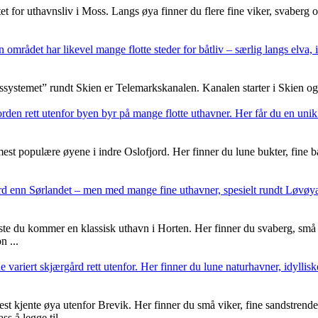
tet for uthavnsliv i Moss. Langs øya finner du flere fine viker, svaberg
området har likevel mange flotte steder for båtliv – særlig langs elva, 
stemet” rundt Skien er Telemarkskanalen. Kanalen starter i Skien og str
den rett utenfor byen byr på mange flotte uthavner. Her får du en unik k
est populære øyene i indre Oslofjord. Her finner du lune bukter, fine 
ård enn Sørlandet – men med mange fine uthavner, spesielt rundt Løvøy
du kommer en klassisk uthavn i Horten. Her finner du svaberg, små buk
n ...
variert skjærgård rett utenfor. Her finner du lune naturhavner, idyllis
jente øya utenfor Brevik. Her finner du små viker, fine sandstrender og
s å legge til. ...