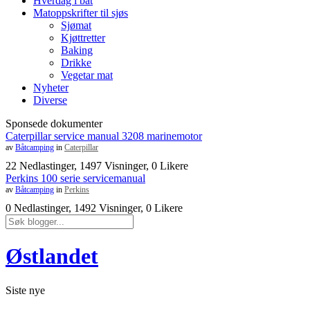
Hverdag i båt
Matoppskrifter til sjøs
Sjømat
Kjøttretter
Baking
Drikke
Vegetar mat
Nyheter
Diverse
Sponsede dokumenter
Caterpillar service manual 3208 marinemotor
av
Båtcamping
in
Caterpillar
22 Nedlastinger, 1497 Visninger, 0 Likere
Perkins 100 serie servicemanual
av
Båtcamping
in
Perkins
0 Nedlastinger, 1492 Visninger, 0 Likere
Østlandet
Siste nye