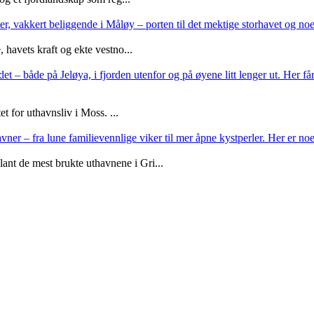
er, vakkert beliggende i Måløy – porten til det mektige storhavet og n
 havets kraft og ekte vestno...
 – både på Jeløya, i fjorden utenfor og på øyene litt lenger ut. Her får
et for uthavnsliv i Moss. ...
ner – fra lune familievennlige viker til mer åpne kystperler. Her er no
t de mest brukte uthavnene i Gri...