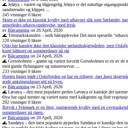
🌊 Jeløya – variert og tilgjengelig Jeløya er det naturlige utgangspunk
sandstrender og klipper. ...
245 visninger
0 likere
Skien er ikke en klassisk kystby med uthavner slik som Sørlandet, men 
annerledes uthavn-opplevelse, med fersk
av
Båtcamping
on 26 April, 2026
🌊 Telemarkskanalen – unik båtopplevelse Det mest spesielle “uthavnssy
220 visninger
0 likere
Oslo har kanskje ikke den klassiske sørlandsskjærgården, men Oslofjor
korte båtturer og sommerdager på sjø
av
Båtcamping
on 24 April, 2026
🌊 Gressholmen – grønn og variert favoritt Gressholmen er en av de m
med gamle flyhangarer og naturreservat. ...
233 visninger
0 likere
Horten ligger midt i Oslofjorden og har en roligere, mer åpen skjærg
gode ankringsplasser tett på byen.
av
Båtcamping
on 23 April, 2026
🌊 Løvøya – den mest populære perlen Løvøya er kanskje det nærmeste 
Øya har også turstier og variert natur med kalkgrunn og flott vegetasjo
292 visninger
0 likere
Brevik i Telemark er en liten, sjarmerende kystby med en overraskende 
sommerdager på sjøen.
av
Båtcamping
on 20 April, 2026
🌊 Sandøya – den mest populære øyperlen Sandøya er kanskje den mest k
Øya er perfekt for både bading og turer, og det er lett å finne en lun plas