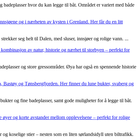
 og badeplasser hvor du kan legge til båt. Området er variert med både
innsjøene og i nærheten av kysten i Grenland. Her får du en litt
ekker seg helt til Dalen, med sluser, innsjøer og rolige vann. ...
ombinasjon av natur, historie og nærhet til storbyen – perfekt for
badeplasser og store gressområder. Øya har også en spennende historie
a, Bastøy og Tønsbergfjorden. Her finner du lune bukter, svaberg og
ter og fine badeplasser, samt gode muligheter for å legge til båt.
ke øyer og korte avstander mellom opplevelsene – perfekt for rolige
 koselige stier – nesten som en liten sørlandsidyll uten biltrafikk.