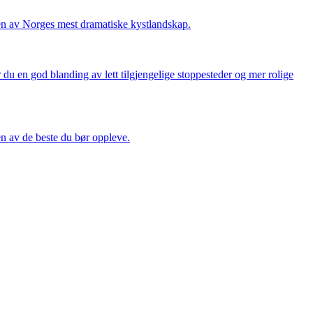
oen av Norges mest dramatiske kystlandskap.
 du en god blanding av lett tilgjengelige stoppesteder og mer rolige
en av de beste du bør oppleve.