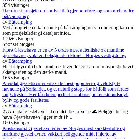
354 visninger
Har du ett prosjekt du har lyst til å gjennomføre, og som omhandler
båt/camping?
av
Båtcamping
Ved å opprette en kampanje på båtcamping.no via donering kan du
som prosjektleder gi detaljert infor...
1.2k+ visninger
Sponset blogger
Florø Gjestehavn er en av Norges mest autentiske og maritime
gjestehavner, vakkert beliggende i Florø – Norges vestligste by.
av
Båtcamping
Her fortøyer du båten midt i et levende kystsamfunn hvor storhavet,
skjærgården og den sterke mariti...
165 visninger
Arendal gjestehavn er en av de mest populære og velutstyrte
havnene på Sørlandet, og et naturlig stopp for båtfolk som ferdes
langs kysten. Her får du en perfekt kombinasjon av sørlandsidyll,
byliv og gode fasiliteter.
av
Båtcamping
⚓ Arendal gjestehavn – komplett beskrivelse 🌊 Beliggenhet og
havn Gjestehavnen ligger midt i h...
189 visninger
Kristiansund Gjestehavn er en av Norges mest karakterfulle og
maritime gjestehavner, vakkert beliggende midt i hjertet av