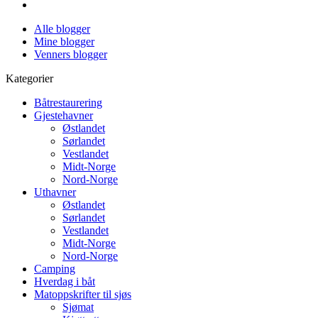
Alle blogger
Mine blogger
Venners blogger
Kategorier
Båtrestaurering
Gjestehavner
Østlandet
Sørlandet
Vestlandet
Midt-Norge
Nord-Norge
Uthavner
Østlandet
Sørlandet
Vestlandet
Midt-Norge
Nord-Norge
Camping
Hverdag i båt
Matoppskrifter til sjøs
Sjømat