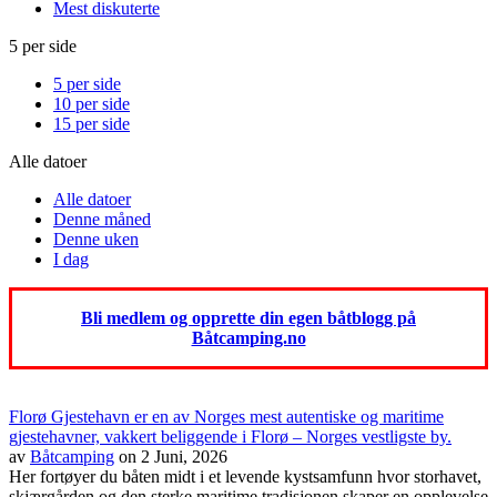
Mest diskuterte
5 per side
5 per side
10 per side
15 per side
Alle datoer
Alle datoer
Denne måned
Denne uken
I dag
Bli medlem og opprette din egen båtblogg på
Båtcamping.no
Florø Gjestehavn er en av Norges mest autentiske og maritime
gjestehavner, vakkert beliggende i Florø – Norges vestligste by.
av
Båtcamping
on 2 Juni, 2026
Her fortøyer du båten midt i et levende kystsamfunn hvor storhavet,
skjærgården og den sterke maritime tradisjonen skaper en opplevelse