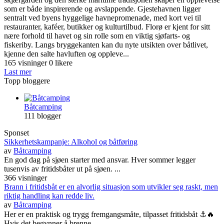
som er både inspirerende og avslappende. Gjestehavnen ligger
sentralt ved byens hyggelige havnepromenade, med kort vei til
restauranter, kaféer, butikker og kulturtilbud. Florø er kjent for sitt
nære forhold til havet og sin rolle som en viktig sjøfarts- og
fiskeriby. Langs bryggekanten kan du nyte utsikten over båtlivet,
kjenne den salte havluften og oppleve...
165 visninger
0 likere
Last mer
Topp bloggere
Båtcamping
111 blogger
Sponset
Sikkerhetskampanje: Alkohol og båtføring
av
Båtcamping
En god dag på sjøen starter med ansvar. Hver sommer legger
tusenvis av fritidsbåter ut på sjøen. ...
366 visninger
Brann i fritidsbåt er en alvorlig situasjon som utvikler seg raskt, men
riktig handling kan redde liv.
av
Båtcamping
Her er en praktisk og trygg fremgangsmåte, tilpasset fritidsbåt ⚓🔥
Hvis det begynner å brenne –...