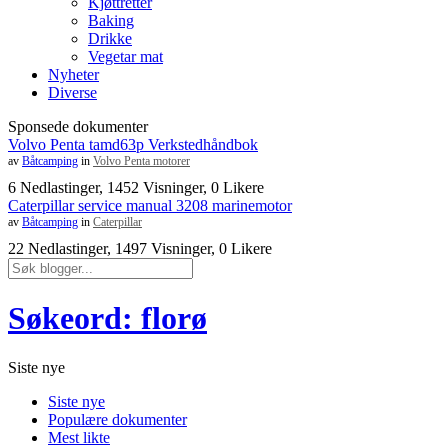
Kjøttretter
Baking
Drikke
Vegetar mat
Nyheter
Diverse
Sponsede dokumenter
Volvo Penta tamd63p Verkstedhåndbok
av
Båtcamping
in
Volvo Penta motorer
6 Nedlastinger, 1452 Visninger, 0 Likere
Caterpillar service manual 3208 marinemotor
av
Båtcamping
in
Caterpillar
22 Nedlastinger, 1497 Visninger, 0 Likere
Søkeord: florø
Siste nye
Siste nye
Populære dokumenter
Mest likte