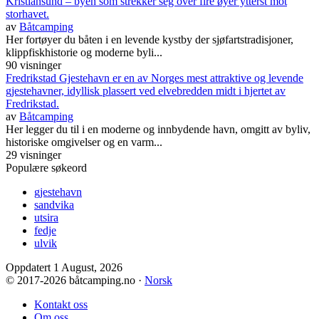
Kristiansund – byen som strekker seg over fire øyer ytterst mot
storhavet.
av
Båtcamping
Her fortøyer du båten i en levende kystby der sjøfartstradisjoner,
klippfiskhistorie og moderne byli...
90 visninger
Fredrikstad Gjestehavn er en av Norges mest attraktive og levende
gjestehavner, idyllisk plassert ved elvebredden midt i hjertet av
Fredrikstad.
av
Båtcamping
Her legger du til i en moderne og innbydende havn, omgitt av byliv,
historiske omgivelser og en varm...
29 visninger
Populære søkeord
gjestehavn
sandvika
utsira
fedje
ulvik
Oppdatert 1 August, 2026
© 2017
-2026 båtcamping.no ·
Norsk
Kontakt oss
Om oss