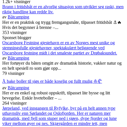
1.2k+ visninger
Brann i fritidsbåt er en alvorlig situasjon som utvikler seg raskt, men
riktig handling kan redde liv.
av
Båtcamping
Her er en praktisk og trygg fremgangsmåte, tilpasset fritidsbåt ⚓🔥
Hvis det begynner å brenne –...
353 visninger
Sponset blogger
Oscarsborg Festning gjestehavn er en av Norges mest unike og
stemningsfulle gjestehavner, spektakulært beliggende ved
Oscarsborg festning midt i det smaleste partiet av Drøbaksundet.
av
Båtcamping
Her fortøyer du båten omgitt av dramatisk historie, vakker natur og
en helt spesiell ro som gjør opp...
79 visninger
Å bake boller til sjøs er både koselig og fullt mulig ⛵🥐
av
Båtcamping
Her er en enkel og robust oppskrift, tilpasset lite bysse og litt
bevegelse. Enkle hveteboller – ...
264 visninger
Jørpeland, ved inngangen til Ryfylke, byr på en helt annen type
uthavnsliv enn Sørlandet og Oslofjorden. Her er naturen mer
dramatisk, med fjell som stuper ned i sjøen, dype fjorder og lune
viker mellom øyer og nes. Skjærgården er mindre tett, men