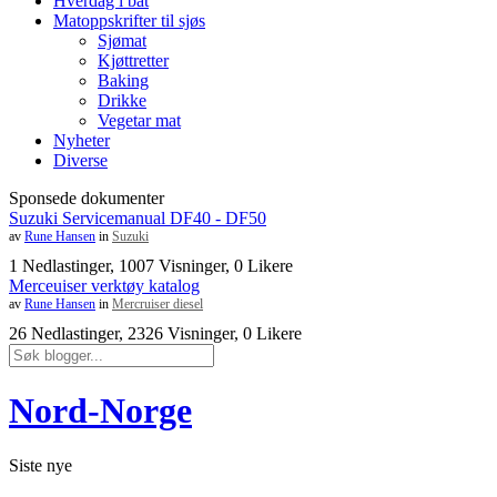
Hverdag i båt
Matoppskrifter til sjøs
Sjømat
Kjøttretter
Baking
Drikke
Vegetar mat
Nyheter
Diverse
Sponsede dokumenter
Suzuki Servicemanual DF40 - DF50
av
Rune Hansen
in
Suzuki
1 Nedlastinger, 1007 Visninger, 0 Likere
Merceuiser verktøy katalog
av
Rune Hansen
in
Mercruiser diesel
26 Nedlastinger, 2326 Visninger, 0 Likere
Nord-Norge
Siste nye