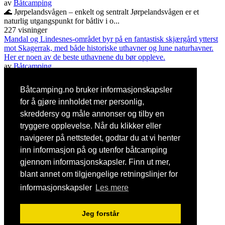
av
Båtcamping
🌊 Jørpelandsvågen – enkelt og sentralt Jørpelandsvågen er et
naturlig utgangspunkt for båtliv i o...
227 visninger
Mandal og Lindesnes-området byr på en fantastisk skjærgård ytterst
mot Skagerrak, med både historiske uthavner og lune naturhavner.
Her er noen av de beste uthavnene du bør oppleve.
av
Båtcamping
🌊 Skjernøya – variert og vakker Skjernøya er et av de mest
populære områdene utenfor Mandal. Her...
Båtcamping.no bruker informasjonskapsler
199 visninger
for å gjøre innholdet mer personlig,
Populære søkeord
skreddersy og måle annonser og tilby en
gjestehavn
tryggere opplevelse. Når du klikker eller
sandvika
utsira
navigerer på nettstedet, godtar du at vi henter
fedje
inn informasjon på og utenfor båtcamping
ulvik
gjennom informasjonskapsler. Finn ut mer,
Oppdatert 1 August, 2026
blant annet om tilgjengelige retningslinjer for
© 2017
-2026 båtcamping.no ·
Norsk
informasjonskapsler
Les mere
Kontakt oss
Om oss
Jeg forstår
Betingelser for bruk