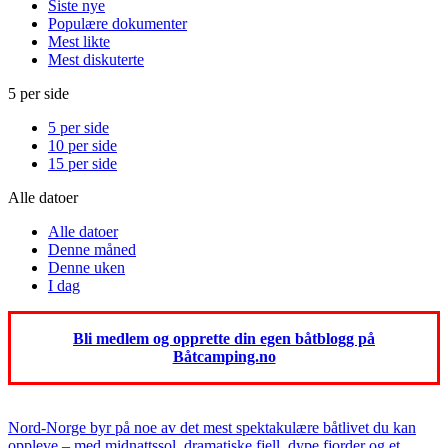
Siste nye
Populære dokumenter
Mest likte
Mest diskuterte
5 per side
5 per side
10 per side
15 per side
Alle datoer
Alle datoer
Denne måned
Denne uken
I dag
Bli medlem og opprette din egen båtblogg på
Båtcamping.no
Nord-Norge byr på noe av det mest spektakulære båtlivet du kan
oppleve – med midnattssol, dramatiske fjell, dype fjorder og et