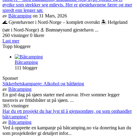
øyrike som strekker seg milevis. Her er gjestehavnene færre og mer
spredt enn lenger sør.
av
Båtcamping
on 31 Mars, 2026
🌊 Gjestehavner i Nord-Norge – komplett oversikt 🏝️ Helgeland
(sør i Nord-Norge) ⚓ Brønnøysund gjestehavn ...
260 visninger
0 likere
Last mer
Topp bloggere
Båtcamping
111 blogger
Sponset
Sikkerhetskampanje: Alkohol og båtføring
av
Båtcamping
En god dag på sjøen starter med ansvar. Hver sommer legger
tusenvis av fritidsbåter ut på sjøen. ...
365 visninger
Har du ett prosjekt du har lyst til å gjennomføre, og som omhandler
båt/camping?
av
Båtcamping
Ved å opprette en kampanje på båtcamping.no via donering kan du
som prosjektleder gi detaljert infor...