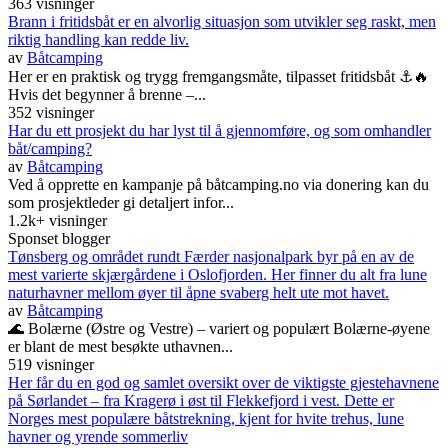
363 visninger
Brann i fritidsbåt er en alvorlig situasjon som utvikler seg raskt, men
riktig handling kan redde liv.
av
Båtcamping
Her er en praktisk og trygg fremgangsmåte, tilpasset fritidsbåt ⚓🔥
Hvis det begynner å brenne –...
352 visninger
Har du ett prosjekt du har lyst til å gjennomføre, og som omhandler
båt/camping?
av
Båtcamping
Ved å opprette en kampanje på båtcamping.no via donering kan du
som prosjektleder gi detaljert infor...
1.2k+ visninger
Sponset blogger
Tønsberg og området rundt Færder nasjonalpark byr på en av de
mest varierte skjærgårdene i Oslofjorden. Her finner du alt fra lune
naturhavner mellom øyer til åpne svaberg helt ute mot havet.
av
Båtcamping
🌊 Bolærne (Østre og Vestre) – variert og populært Bolærne-øyene
er blant de mest besøkte uthavnen...
519 visninger
Her får du en god og samlet oversikt over de viktigste gjestehavnene
på Sørlandet – fra Kragerø i øst til Flekkefjord i vest. Dette er
Norges mest populære båtstrekning, kjent for hvite trehus, lune
havner og yrende sommerliv