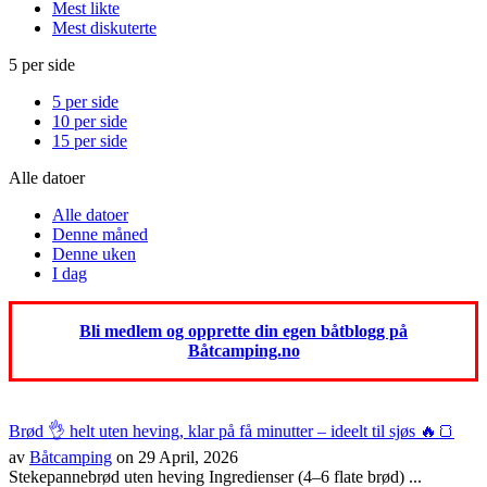
Mest likte
Mest diskuterte
5 per side
5 per side
10 per side
15 per side
Alle datoer
Alle datoer
Denne måned
Denne uken
I dag
Bli medlem og opprette din egen båtblogg på
Båtcamping.no
Brød 👌 helt uten heving, klar på få minutter – ideelt til sjøs 🔥🍞
av
Båtcamping
on 29 April, 2026
Stekepannebrød uten heving Ingredienser (4–6 flate brød) ...