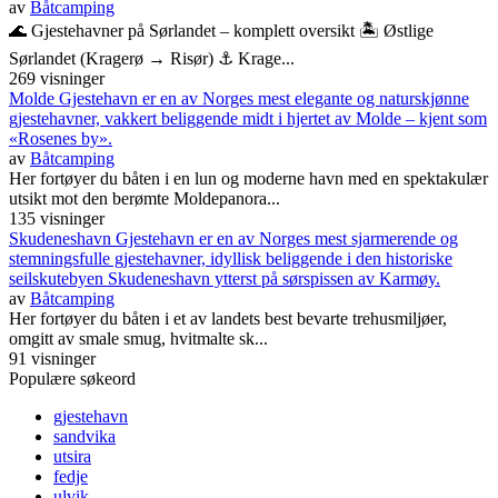
av
Båtcamping
🌊 Gjestehavner på Sørlandet – komplett oversikt 🏝️ Østlige
Sørlandet (Kragerø → Risør) ⚓ Krage...
269 visninger
Molde Gjestehavn er en av Norges mest elegante og naturskjønne
gjestehavner, vakkert beliggende midt i hjertet av Molde – kjent som
«Rosenes by».
av
Båtcamping
Her fortøyer du båten i en lun og moderne havn med en spektakulær
utsikt mot den berømte Moldepanora...
135 visninger
Skudeneshavn Gjestehavn er en av Norges mest sjarmerende og
stemningsfulle gjestehavner, idyllisk beliggende i den historiske
seilskutebyen Skudeneshavn ytterst på sørspissen av Karmøy.
av
Båtcamping
Her fortøyer du båten i et av landets best bevarte trehusmiljøer,
omgitt av smale smug, hvitmalte sk...
91 visninger
Populære søkeord
gjestehavn
sandvika
utsira
fedje
ulvik