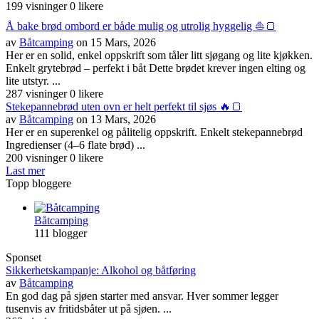
199 visninger
0 likere
Å bake brød ombord er både mulig og utrolig hyggelig ⛵🍞
av
Båtcamping
on 15 Mars, 2026
Her er en solid, enkel oppskrift som tåler litt sjøgang og lite kjøkken.
Enkelt grytebrød – perfekt i båt Dette brødet krever ingen elting og
lite utstyr. ...
287 visninger
0 likere
Stekepannebrød uten ovn er helt perfekt til sjøs 🔥🍞
av
Båtcamping
on 13 Mars, 2026
Her er en superenkel og pålitelig oppskrift. Enkelt stekepannebrød
Ingredienser (4–6 flate brød) ...
200 visninger
0 likere
Last mer
Topp bloggere
Båtcamping
111 blogger
Sponset
Sikkerhetskampanje: Alkohol og båtføring
av
Båtcamping
En god dag på sjøen starter med ansvar. Hver sommer legger
tusenvis av fritidsbåter ut på sjøen. ...