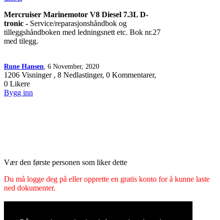
Mercruiser Marinemotor V8 Diesel 7.3L D-
tronic -
Service/reparasjonshåndbok og
tilleggshåndboken med ledningsnett etc. Bok nr.27
med tilegg.
Rune Hansen
, 6 November, 2020
1206 Visninger , 8 Nedlastinger, 0 Kommentarer,
0 Likere
Bygg inn
Vær den første personen som liker dette
Du må logge deg på eller opprette en gratis konto for å kunne laste
ned dokumenter.
Relaterte dokumenter
MerCruiser ECM555 system Diagnostics