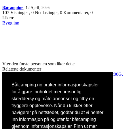
Båtcamping
, 12 April, 2026
107 Visninger , 0 Nedlastinger, 0 Kommentarer, 0
Likere
Bygg inn
Vær den første personen som liker dette
Relaterte dokumenter
Yamaha 150A, 150F, L150F, D150H, 175D, 200F, L200F, 200G,
225D Servicemanual
av
Båtcamping
in
Yamaha
Båtcamping.no bruker informasjonskapsler
0 Nedlastinger, 56 Visninger, 0 Likere
for å gjøre innholdet mer personlig,
Yamaha F50 - F70 Brukermanual
skreddersy og måle annonser og tilby en
av
Båtcamping
in
Yamaha
tryggere opplevelse. Når du klikker eller
7 Nedlastinger, 836 Visninger, 0 Likere
navigerer på nettstedet, godtar du at vi henter
Søk i dokumenter
inn informasjon på og utenfor båtcamping
Brukertagger
gjennom informasjonskapsler. Finn ut mer,