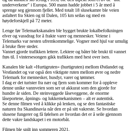
underverkene" i Europa. 500 mann hadde jobbet i 5 år med å
sprenge seg gjennom fjellet. Med totalt 18 slusekamre ble veien
asfaltert fra Skien og til Dalen, 105 km seilas og med en
høydeforskjell på 72 meter.
Lenge før Telemarkskanalen ble bygget brukte lokalbefolkningen
elver og vassdrag for å frakte varer og mennesker. Veiene i
Telemarks var nesten ufremkommelige. Vogner med hjul var umulig
å bruke flere steder.
Vannet gjorde trafikken lettere. Lektere og båter ble brukt til vannet
frøs til. I vintersesongen gikk trafikken med hest over isen.
Kanalen ble kalt «Hurtigruten» (hurtigruten) mellom Østlandet og
Vestlandet og var også den viktigste ruten mellom øvre og nedre
Telemark for mennesker, husdyr, varer og tømmer.
I dag er det turister fra nær og fjern som kommer for å oppleve
denne unike vannveien som ser ut akkurat som den gjorde for
hundre år siden. De steinveggede låseveggene, de enorme
låseportene, åpnings- og lukkemekanismen – alt er autentisk.
Se denne filmen ved å klikke på lenken, og se den fantastiske
naturen fra Skandinavia når den er på sitt vakreste. Se hvordan
slusene fungerer og få følelsen av hvordan det er å seile gjennom
dette vakre landskapet i en motorbåt.
Filmen ble spilt inn sommeren 2021.