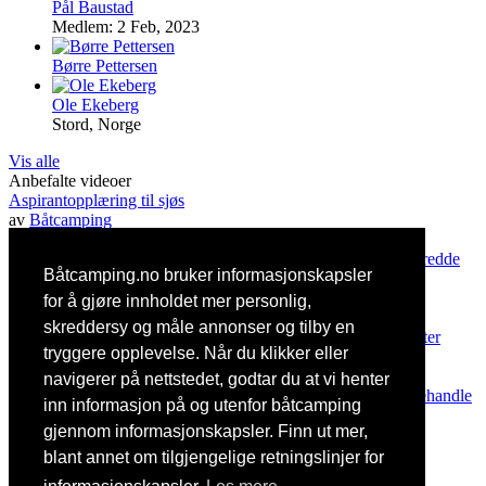
Pål Baustad
Medlem: 2 Feb, 2023
Børre Pettersen
Ole Ekeberg
Stord, Norge
Vis alle
Anbefalte videoer
Aspirantopplæring til sjøs
av
Båtcamping
1.5k+ visninger
Hva gjør du hvis du er alene og kveles? Denne videoen kan redde
Båtcamping.no bruker informasjonskapsler
ditt og andre menneskers liv!
av
Båtcamping
for å gjøre innholdet mer personlig,
1.5k+ visninger
skreddersy og måle annonser og tilby en
Oppdag båtlivet med Marit Strømøy - #1 Vinterlagring av båter
tryggere opplevelse. Når du klikker eller
av
Båtcamping
1.1k+ visninger
navigerer på nettstedet, godtar du at vi henter
Svimmel? Doktoren lærer bort en enkel og effektiv måte å behandle
inn informasjon på og utenfor båtcamping
svimmelhet på i løpet av noen sekunder.
gjennom informasjonskapsler. Finn ut mer,
av
Båtcamping
1.3k+ visninger
blant annet om tilgjengelige retningslinjer for
© 2017
-2026 båtcamping.no ·
Norsk