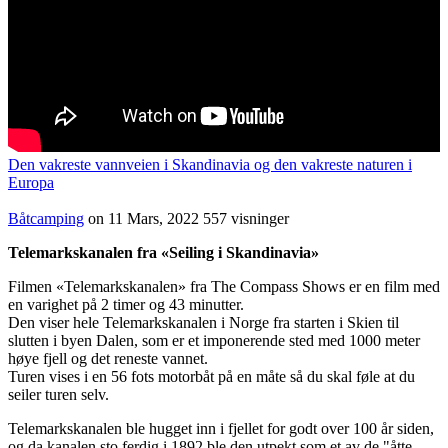
Den vakreste vannveien i Skandinavia og den vakreste naturen i
Europa
Båtcamping
on 11 Mars, 2022
557 visninger
Telemarkskanalen fra «Seiling i Skandinavia»
Filmen «Telemarkskanalen» fra The Compass Shows er en film med
en varighet på 2 timer og 43 minutter.
Den viser hele Telemarkskanalen i Norge fra starten i Skien til
slutten i byen Dalen, som er et imponerende sted med 1000 meter
høye fjell og det reneste vannet.
Turen vises i en 56 fots motorbåt på en måte så du skal føle at du
seiler turen selv.
Telemarkskanalen ble hugget inn i fjellet for godt over 100 år siden,
og da kanalen sto ferdig i 1892 ble den utpekt som et av de "åtte