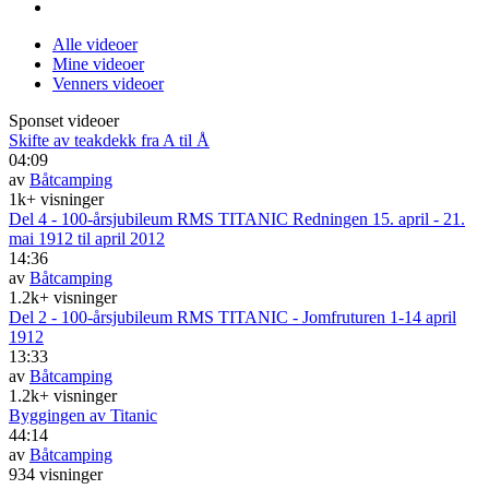
Alle videoer
Mine videoer
Venners videoer
Sponset videoer
Skifte av teakdekk fra A til Å
04:09
av
Båtcamping
1k+ visninger
Del 4 - 100-årsjubileum RMS TITANIC Redningen 15. april - 21.
mai 1912 til april 2012
14:36
av
Båtcamping
1.2k+ visninger
Del 2 - 100-årsjubileum RMS TITANIC - Jomfruturen 1-14 april
1912
13:33
av
Båtcamping
1.2k+ visninger
Byggingen av Titanic
44:14
av
Båtcamping
934 visninger