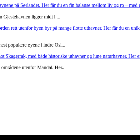
havnene på Sørlandet. Her får du en fin balanse mellom liv og ro – med
Gjestehavnen ligger midt i ...
den rett utenfor byen byr på mange flotte uthavner. Her får du en unik k
est populære øyene i indre Osl...
mot Skagerrak, med både historiske uthavner og lune naturhavner. Her e
e områdene utenfor Mandal. Her...