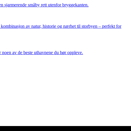
 en sjarmerende småby rett utenfor bryggekanten.
ombinasjon av natur, historie og nærhet til storbyen – perfekt for
r noen av de beste uthavnene du bør oppleve.