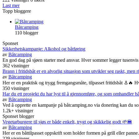
Last mer
Topp bloggere
Båtcamping
110 blogger
Sponset
Sikkerhetskampanje: Alkohol og båtføring
av
Båtcamping
En god dag på sjøen starter med ansvar. Hver sommer legger tusenvis av
362 visninger
Brann i fritidsbåt er en alvorlig situasjon som utvikler seg raskt, men r
av
Båtcamping
Her er en praktisk og trygg fremgangsmåte, tilpasset fritidsbåt ⚓🔥 H
350 visninger
Har du ett prosjekt du har lyst til å gjennomføre, og som omhandler 
av
Båtcamping
Ved å opprette en kampanje på båtcamping.no via donering kan du som p
1.2k+ visninger
Sponset blogger
Vegetarburgere til sjøs er både enkelt, trygt og skikkelig godt 🌱🍔
av
Båtcamping
Her er en båttilpasset oppskrift som holder formen på grill eller panne
229 visninger