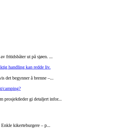
 fritidsbåter ut på sjøen. ...
iktig handling kan redde liv.
vis det begynner å brenne –...
båt/camping?
rosjektleder gi detaljert infor...
. Enkle kikerteburgere – p...