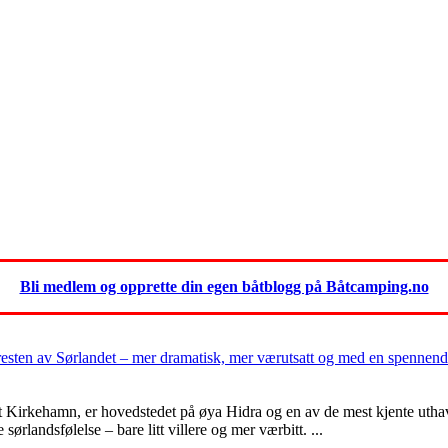
Bli medlem og opprette din egen båtblogg på Båtcamping.no
resten av Sørlandet – mer dramatisk, mer værutsatt og med en spennende
 Kirkehamn, er hovedstedet på øya Hidra og en av de mest kjente uthavn
ørlandsfølelse – bare litt villere og mer værbitt. ...