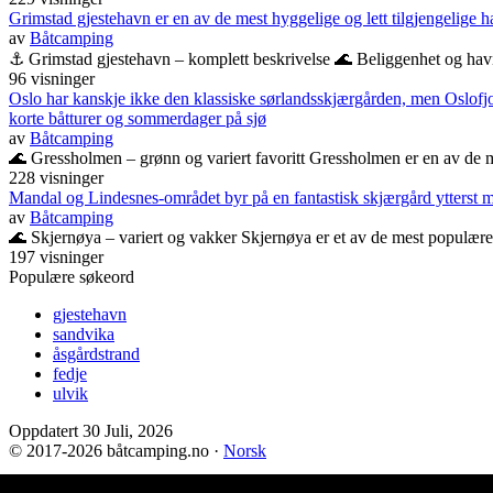
Grimstad gjestehavn er en av de mest hyggelige og lett tilgjengelige 
av
Båtcamping
⚓ Grimstad gjestehavn – komplett beskrivelse 🌊 Beliggenhet og havn 
96 visninger
Oslo har kanskje ikke den klassiske sørlandsskjærgården, men Oslofjor
korte båtturer og sommerdager på sjø
av
Båtcamping
🌊 Gressholmen – grønn og variert favoritt Gressholmen er en av de m
228 visninger
Mandal og Lindesnes-området byr på en fantastisk skjærgård ytterst 
av
Båtcamping
🌊 Skjernøya – variert og vakker Skjernøya er et av de mest populær
197 visninger
Populære søkeord
gjestehavn
sandvika
åsgårdstrand
fedje
ulvik
Oppdatert 30 Juli, 2026
© 2017
-2026 båtcamping.no ·
Norsk
Kontakt oss