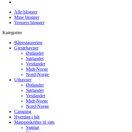
Alle blogger
Mine blogger
Venners blogger
Kategorier
Båtrestaurering
Gjestehavner
Østlandet
Sørlandet
Vestlandet
Midt-Norge
Nord-Norge
Uthavner
Østlandet
Sørlandet
Vestlandet
Midt-Norge
Nord-Norge
Camping
Hverdag i båt
Matoppskrifter til sjøs
Sjømat