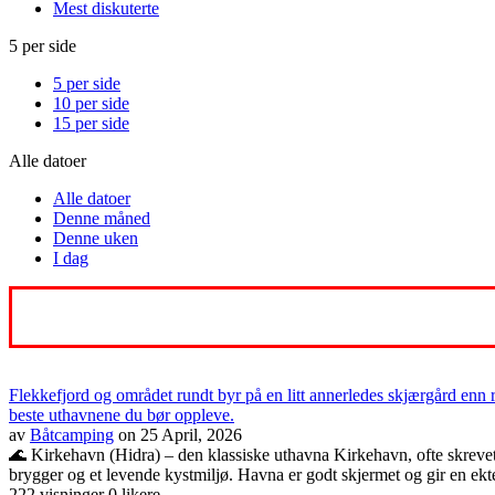
Mest diskuterte
5 per side
5 per side
10 per side
15 per side
Alle datoer
Alle datoer
Denne måned
Denne uken
I dag
Flekkefjord og området rundt byr på en litt annerledes skjærgård enn 
beste uthavnene du bør oppleve.
av
Båtcamping
on 25 April, 2026
🌊 Kirkehavn (Hidra) – den klassiske uthavna Kirkehavn, ofte skrevet
brygger og et levende kystmiljø. Havna er godt skjermet og gir en ekte s
222 visninger
0 likere