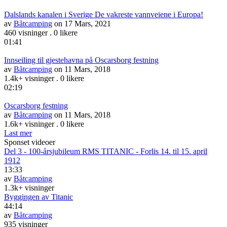
Dalslands kanalen i Sverige De vakreste vannveiene i Europa!
av
Båtcamping
on 17 Mars, 2021
460 visninger
.
0 likere
01:41
Innseiling til gjestehavna på Oscarsborg festning
av
Båtcamping
on 11 Mars, 2018
1.4k+ visninger
.
0 likere
02:19
Oscarsborg festning
av
Båtcamping
on 11 Mars, 2018
1.6k+ visninger
.
0 likere
Last mer
Sponset videoer
Del 3 - 100-årsjubileum RMS TITANIC - Forlis 14. til 15. april
1912
13:33
av
Båtcamping
1.3k+ visninger
Byggingen av Titanic
44:14
av
Båtcamping
935 visninger