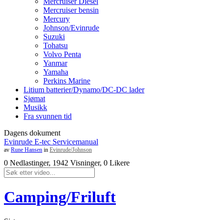
Mercruiser Diesel
Mercruiser bensin
Mercury
Johnson/Evinrude
Suzuki
Tohatsu
Volvo Penta
Yanmar
Yamaha
Perkins Marine
Litium batterier/Dynamo/DC-DC lader
Sjømat
Musikk
Fra svunnen tid
Dagens dokument
Evinrude E-tec Servicemanual
av
Rune Hansen
in
Evinrude/Johnson
0 Nedlastinger, 1942 Visninger, 0 Likere
Camping/Friluft