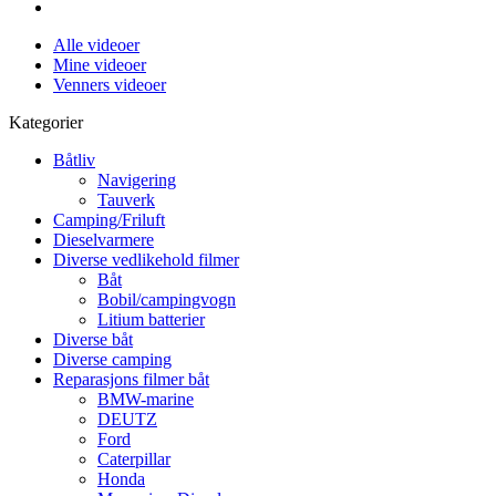
Alle videoer
Mine videoer
Venners videoer
Kategorier
Båtliv
Navigering
Tauverk
Camping/Friluft
Dieselvarmere
Diverse vedlikehold filmer
Båt
Bobil/campingvogn
Litium batterier
Diverse båt
Diverse camping
Reparasjons filmer båt
BMW-marine
DEUTZ
Ford
Caterpillar
Honda