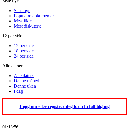
Siste nye
Siste nye
Populære dokumenter
Mest likte
Mest diskuterte
12 per side
12 per side
18 per side
24 per side
Alle datoer
Alle datoer
Denne måned
Denne uken
I dag
Logg inn eller registrer deg for å få full tilgang
01:13:56