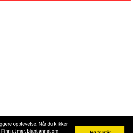
ggere opplevelse. Når du klikker
 Finn ut mer, blant annet om
Jeg forstår