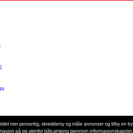
2
2
opa
ldet mer personlig, skreddersy og måle annonser og tilby en try
nformasjon på og utenfor båtcamping gjennom informasjonskapsler.