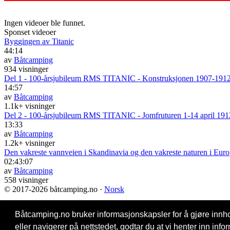
Ingen videoer ble funnet.
Sponset videoer
Byggingen av Titanic
44:14
av
Båtcamping
934 visninger
Del 1 - 100-årsjubileum RMS TITANIC - Konstruksjonen 1907-191
14:57
av
Båtcamping
1.1k+ visninger
Del 2 - 100-årsjubileum RMS TITANIC - Jomfruturen 1-14 april 191
13:33
av
Båtcamping
1.2k+ visninger
Den vakreste vannveien i Skandinavia og den vakreste naturen i Eur
02:43:07
av
Båtcamping
558 visninger
© 2017
-2026 båtcamping.no ·
Norsk
Kontakt oss
Båtcamping.no bruker informasjonskapsler for å gjøre innho
Om oss
Betingelser for bruk
eller navigerer på nettstedet, godtar du at vi henter inn i