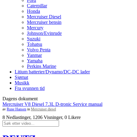
Ford
Caterpillar
Honda
Mercruiser Diesel
Mercruiser bensin
Mercury
Johnson/Evinrude
Suzuki
Tohatsu
Volvo Penta
Yanmar
Yamaha
Perkins Marine
Litium batterier/Dynamo/DC-DC lader
Sjømat
Musikk
Fra svunnen tid
Dagens dokument
Mercruiser V8 Diesel 7.3L D-tronic Service manual
av
Rune Hansen
in
Mercruiser diesel
8 Nedlastinger, 1206 Visninger, 0 Likere