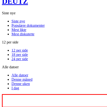
DEUTZ
Siste nye
Siste nye
Populære dokumenter
Mest likte
Mest diskuterte
12 per side
12 per side
18 per side
24 per side
Alle datoer
Alle datoer
Denne måned
Denne uken
I dag