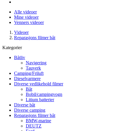
Alle videoer
Mine videoer
Venners videoer
Videoer
Reparasjons filmer båt
Kategorier
Båtliv
Navigering
Tauverk
Camping/Friluft
Dieselvarmere
Diverse vedlikehold filmer
Båt
Bobil/campingvogn
Litium batterier
Diverse båt
Diverse camping
Reparasjons filmer båt
BMW-marine
DEUTZ