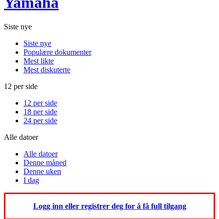
Yamaha
Siste nye
Siste nye
Populære dokumenter
Mest likte
Mest diskuterte
12 per side
12 per side
18 per side
24 per side
Alle datoer
Alle datoer
Denne måned
Denne uken
I dag
Logg inn eller registrer deg for å få full tilgang