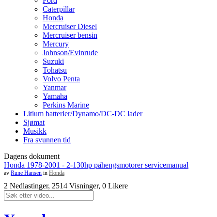
Ford
Caterpillar
Honda
Mercruiser Diesel
Mercruiser bensin
Mercury
Johnson/Evinrude
Suzuki
Tohatsu
Volvo Penta
Yanmar
Yamaha
Perkins Marine
Litium batterier/Dynamo/DC-DC lader
Sjømat
Musikk
Fra svunnen tid
Dagens dokument
Honda 1978-2001 - 2-130hp påhengsmotorer servicemanual
av
Rune Hansen
in
Honda
2 Nedlastinger, 2514 Visninger, 0 Likere