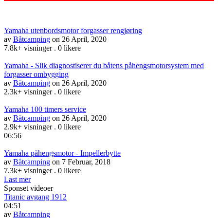
Yamaha utenbordsmotor forgasser rengjøring
av
Båtcamping
on 26 April, 2020
7.8k+ visninger
.
0 likere
Yamaha - Slik diagnostiserer du båtens påhengsmotorsystem med
forgasser ombygging
av
Båtcamping
on 26 April, 2020
2.3k+ visninger
.
0 likere
Yamaha 100 timers service
av
Båtcamping
on 26 April, 2020
2.9k+ visninger
.
0 likere
06:56
Yamaha påhengsmotor - Impellerbytte
av
Båtcamping
on 7 Februar, 2018
7.3k+ visninger
.
0 likere
Last mer
Sponset videoer
Titanic avgang 1912
04:51
av
Båtcamping