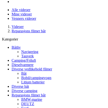
Alle videoer
Mine videoer
Venners videoer
Videoer
Reparasjons filmer båt
Kategorier
Båtliv
Navigering
Tauverk
Camping/Friluft
Dieselvarmere
Diverse vedlikehold filmer
Båt
Bobil/campingvogn
Litium batterier
Diverse båt
Diverse camping
Reparasjons filmer båt
BMW-marine
DEUTZ