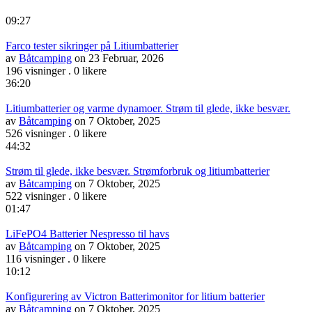
09:27
Farco tester sikringer på Litiumbatterier
av
Båtcamping
on 23 Februar, 2026
196 visninger
.
0 likere
36:20
Litiumbatterier og varme dynamoer. Strøm til glede, ikke besvær.
av
Båtcamping
on 7 Oktober, 2025
526 visninger
.
0 likere
44:32
Strøm til glede, ikke besvær. Strømforbruk og litiumbatterier
av
Båtcamping
on 7 Oktober, 2025
522 visninger
.
0 likere
01:47
LiFePO4 Batterier Nespresso til havs
av
Båtcamping
on 7 Oktober, 2025
116 visninger
.
0 likere
10:12
Konfigurering av Victron Batterimonitor for litium batterier
av
Båtcamping
on 7 Oktober, 2025