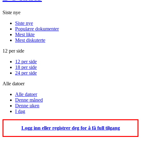
Siste nye
Siste nye
Populære dokumenter
Mest likte
Mest diskuterte
12 per side
12 per side
18 per side
24 per side
Alle datoer
Alle datoer
Denne måned
Denne uken
I dag
Logg inn eller registrer deg for å få full tilgang