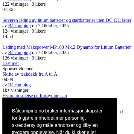
122 visninger
.
0 likere
07:36
Suveren lading av litium batterier og startbatterier uten DC-DC lader
av
Båtcamping
on 7 Oktober, 2025
124 visninger
.
0 likere
14:53
Lading med Makspower MP100 Mk.2 Dynamo for Litium Batterier
av
Båtcamping
on 7 Oktober, 2025
126 visninger
.
0 likere
Last mer
Sponset videoer
Skifte av teakdekk fra A til Å
04:09
av
Båtcamping
1k+ visninger
Hvordan spleise ett fortøyningstau
av
Båtcamping
7.5k+ visninger
Båtcamping.no bruker informasjonskapsler
Den vakreste vannveien i Skandinavia og den vakreste naturen i
Europa
for å gjøre innholdet mer personlig,
02:43:07
skreddersy og måle annonser og tilby en
av
Båtcamping
tryggere opplevelse. Når du klikker eller
557 visninger