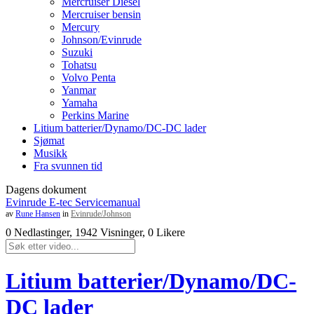
Mercruiser Diesel
Mercruiser bensin
Mercury
Johnson/Evinrude
Suzuki
Tohatsu
Volvo Penta
Yanmar
Yamaha
Perkins Marine
Litium batterier/Dynamo/DC-DC lader
Sjømat
Musikk
Fra svunnen tid
Dagens dokument
Evinrude E-tec Servicemanual
av
Rune Hansen
in
Evinrude/Johnson
0 Nedlastinger, 1942 Visninger, 0 Likere
Litium batterier/Dynamo/DC-
DC lader