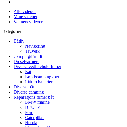
Alle videoer
Mine videoer
Venners videoer
Kategorier
Båtliv
Navigering
Tauverk
Camping/Friluft
Dieselvarmere
Diverse vedlikehold filmer
Båt
Bobil/campingvogn
Litium batterier
Diverse båt
Diverse camping
Reparasjons filmer båt
BMW-marine
DEUTZ
Ford
Caterpillar
Honda