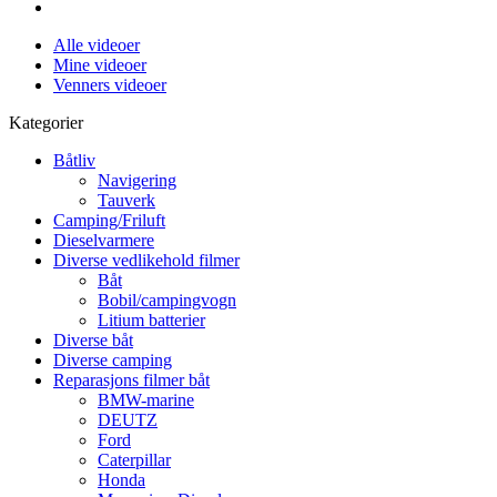
Alle videoer
Mine videoer
Venners videoer
Kategorier
Båtliv
Navigering
Tauverk
Camping/Friluft
Dieselvarmere
Diverse vedlikehold filmer
Båt
Bobil/campingvogn
Litium batterier
Diverse båt
Diverse camping
Reparasjons filmer båt
BMW-marine
DEUTZ
Ford
Caterpillar
Honda