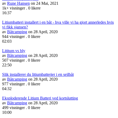
av
Rune Hansen
on 24 Mai, 2021
1k+ visninger
.
0 likere
16:37
Litiumbatteri installert i en båt - hva ville vi ha gjort annerledes hvis
vi fikk sjansen?
av
Båtcamping
on 28 April, 2020
944 visninger
.
0 likere
02:03
Lititum vs bly
av
Båtcamping
on 28 April, 2020
507 visninger
.
0 likere
22:50
Slik installerer du litiumbatterier i en seilbåt
av
Båtcamping
on 28 April, 2020
977 visninger
.
0 likere
04:32
Eksploderende Litium Batteri ved kortslutting
av
Båtcamping
on 28 April, 2020
499 visninger
.
0 likere
10:00