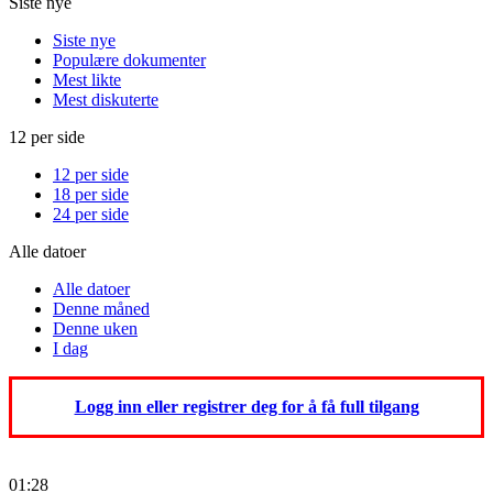
Siste nye
Siste nye
Populære dokumenter
Mest likte
Mest diskuterte
12 per side
12 per side
18 per side
24 per side
Alle datoer
Alle datoer
Denne måned
Denne uken
I dag
Logg inn eller registrer deg for å få full tilgang
01:28