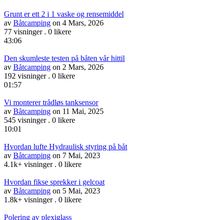
Grunt er ett 2 i 1 vaske og rensemiddel
av
Båtcamping
on 4 Mars, 2026
77 visninger
.
0 likere
43:06
Den skumleste testen på båten vår hittil
av
Båtcamping
on 2 Mars, 2026
192 visninger
.
0 likere
01:57
Vi monterer trådløs tanksensor
av
Båtcamping
on 11 Mai, 2025
545 visninger
.
0 likere
10:01
Hvordan lufte Hydraulisk styring på båt
av
Båtcamping
on 7 Mai, 2023
4.1k+ visninger
.
0 likere
Hvordan fikse sprekker i gelcoat
av
Båtcamping
on 5 Mai, 2023
1.8k+ visninger
.
0 likere
Polering av plexiglass