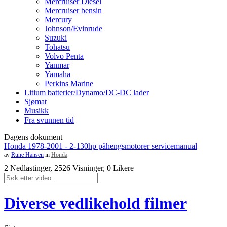
Mercruiser Diesel
Mercruiser bensin
Mercury
Johnson/Evinrude
Suzuki
Tohatsu
Volvo Penta
Yanmar
Yamaha
Perkins Marine
Litium batterier/Dynamo/DC-DC lader
Sjømat
Musikk
Fra svunnen tid
Dagens dokument
Honda 1978-2001 - 2-130hp påhengsmotorer servicemanual
av
Rune Hansen
in
Honda
2 Nedlastinger, 2526 Visninger, 0 Likere
Diverse vedlikehold filmer