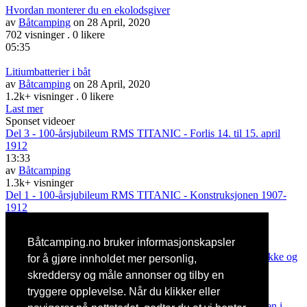
Hvordan monterer du en ekolodsgiver
av
Båtcamping
on 28 April, 2020
702 visninger
.
0 likere
05:35
Litiumbatterier i båt
av
Båtcamping
on 28 April, 2020
1.2k+ visninger
.
0 likere
Last mer
Sponset videoer
Del 3 - 100-årsjubileum RMS TITANIC - Forlis 14. til 15. april
1912
13:33
av
Båtcamping
1.3k+ visninger
Del 1 - 100-årsjubileum RMS TITANIC - Konstruksjonen 1907-
1912
14:57
av
Båtcamping
Båtcamping.no bruker informasjonskapsler
1.1k+ visninger
Terje Johannessen viser deg enkelt hvordan du kan spleise løkke og
for å gjøre innholdet mer personlig,
med kause.
skreddersy og måle annonser og tilby en
av
Båtcamping
tryggere opplevelse. Når du klikker eller
9.8k+ visninger
Den vakreste vannveien i Skandinavia og den vakreste naturen i