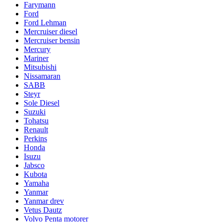
Farymann
Ford
Ford Lehman
Mercruiser diesel
Mercruiser bensin
Mercury
Mariner
Mitsubishi
Nissamaran
SABB
Steyr
Sole Diesel
Suzuki
Tohatsu
Renault
Perkins
Honda
Isuzu
Jabsco
Kubota
Yamaha
Yanmar
Yanmar drev
Vetus Dautz
Volvo Penta motorer