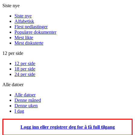
Siste nye
Siste nye
Alfabetisk
Flest nedlastinger
Populære dokumenter
Mest likte
Mest diskuterte
12 per side
12 per side
18 per side
24 per side
Alle datoer
Alle datoer
Denne måned
Denne uken
I dag
Logg inn eller registrer deg for å få full tilgang