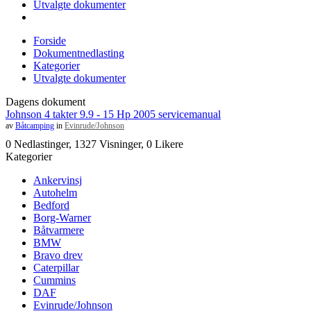
Utvalgte dokumenter
Forside
Dokumentnedlasting
Kategorier
Utvalgte dokumenter
Dagens dokument
Johnson 4 takter 9.9 - 15 Hp 2005 servicemanual
av
Båtcamping
in
Evinrude/Johnson
0 Nedlastinger, 1327 Visninger, 0 Likere
Kategorier
Ankervinsj
Autohelm
Bedford
Borg-Warner
Båtvarmere
BMW
Bravo drev
Caterpillar
Cummins
DAF
Evinrude/Johnson