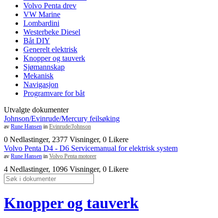
Volvo Penta drev
VW Marine
Lombardini
Westerbeke Diesel
Båt DIY
Generelt elektrisk
Knopper og tauverk
Sjømannskap
Mekanisk
Navigasjon
Programvare for båt
Utvalgte dokumenter
Johnson/Evinrude/Mercury feilsøking
av
Rune Hansen
in
Evinrude/Johnson
0 Nedlastinger, 2377 Visninger, 0 Likere
Volvo Penta D4 - D6 Servicemanual for elektrisk system
av
Rune Hansen
in
Volvo Penta motorer
4 Nedlastinger, 1096 Visninger, 0 Likere
Knopper og tauverk