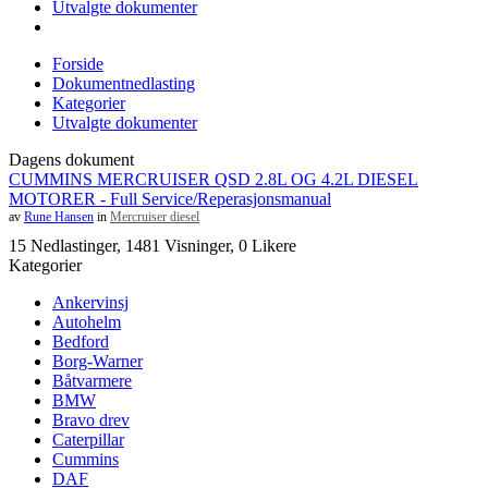
Utvalgte dokumenter
Forside
Dokumentnedlasting
Kategorier
Utvalgte dokumenter
Dagens dokument
CUMMINS MERCRUISER QSD 2.8L OG 4.2L DIESEL
MOTORER - Full Service/Reperasjonsmanual
av
Rune Hansen
in
Mercruiser diesel
15 Nedlastinger, 1481 Visninger, 0 Likere
Kategorier
Ankervinsj
Autohelm
Bedford
Borg-Warner
Båtvarmere
BMW
Bravo drev
Caterpillar
Cummins
DAF