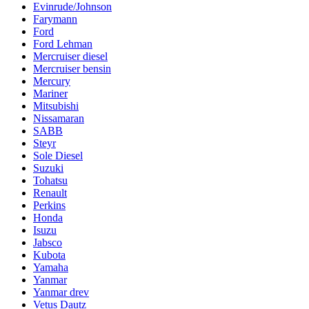
Evinrude/Johnson
Farymann
Ford
Ford Lehman
Mercruiser diesel
Mercruiser bensin
Mercury
Mariner
Mitsubishi
Nissamaran
SABB
Steyr
Sole Diesel
Suzuki
Tohatsu
Renault
Perkins
Honda
Isuzu
Jabsco
Kubota
Yamaha
Yanmar
Yanmar drev
Vetus Dautz