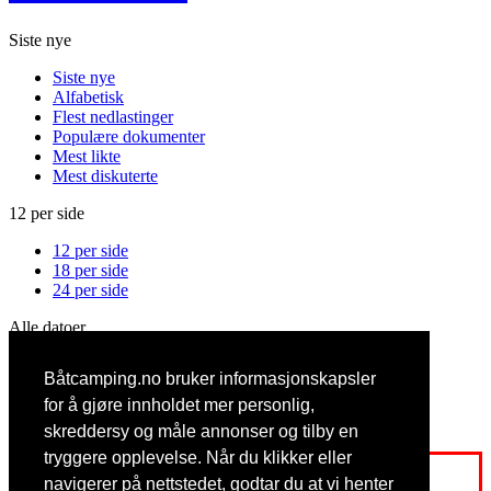
Siste nye
Siste nye
Alfabetisk
Flest nedlastinger
Populære dokumenter
Mest likte
Mest diskuterte
12 per side
12 per side
18 per side
24 per side
Alle datoer
Alle datoer
Båtcamping.no bruker informasjonskapsler
Denne måned
Denne uken
for å gjøre innholdet mer personlig,
I dag
skreddersy og måle annonser og tilby en
tryggere opplevelse. Når du klikker eller
Logg inn eller registrer deg for å få full tilgang
navigerer på nettstedet, godtar du at vi henter