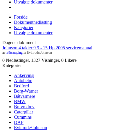
Utvalgte dokumenter
Forside
Dokumentnedlasting
Kategorier
Utvalgte dokumenter
Dagens dokument
Johnson 4 takter 9.9 - 15 Hp 2005 servicemanual
av
Båtcamping
in
Evinrude/Johnson
0 Nedlastinger, 1327 Visninger, 0 Likere
Kategorier
Ankervinsj
Autohelm
Bedford
Borg-Warner
Båtvarmere
BMW
Bravo drev
Caterpillar
Cummins
DAF
Evinrude/Johnson