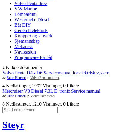
Volvo Penta drev
VW Marine
Lombardini
Westerbeke Diesel
Båt DIY
Generelt elektrisk
Knopper og tauverk
Sjømannskap
Mekanisk
Navigasjon
Programvare for båt
Utvalgte dokumenter
Volvo Penta D4 - D6 Servicemanual for elektrisk system
av
Rune Hansen
in
Volvo Penta motorer
4 Nedlastinger, 1097 Visninger, 0 Likere
Mercruiser V8 Diesel 7.3L D-tronic Service manual
av
Rune Hansen
in
Mercruiser diesel
8 Nedlastinger, 1210 Visninger, 0 Likere
Steyr