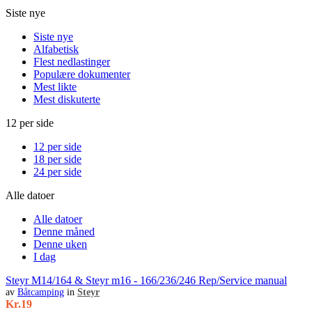
Siste nye
Siste nye
Alfabetisk
Flest nedlastinger
Populære dokumenter
Mest likte
Mest diskuterte
12 per side
12 per side
18 per side
24 per side
Alle datoer
Alle datoer
Denne måned
Denne uken
I dag
Steyr M14/164 & Steyr m16 - 166/236/246 Rep/Service manual
Kr.19