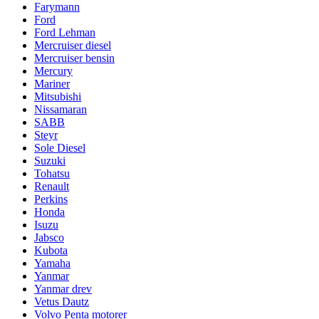
Farymann
Ford
Ford Lehman
Mercruiser diesel
Mercruiser bensin
Mercury
Mariner
Mitsubishi
Nissamaran
SABB
Steyr
Sole Diesel
Suzuki
Tohatsu
Renault
Perkins
Honda
Isuzu
Jabsco
Kubota
Yamaha
Yanmar
Yanmar drev
Vetus Dautz
Volvo Penta motorer