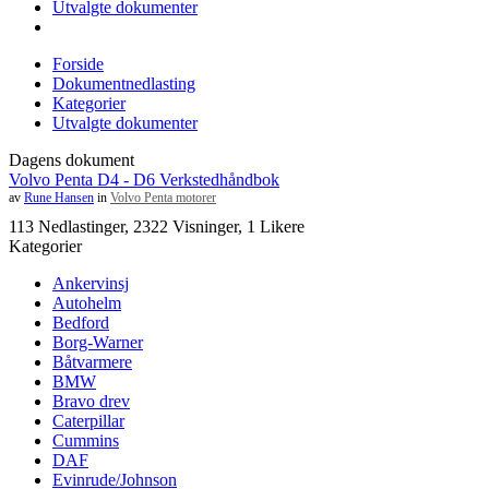
Utvalgte dokumenter
Forside
Dokumentnedlasting
Kategorier
Utvalgte dokumenter
Dagens dokument
Volvo Penta D4 - D6 Verkstedhåndbok
av
Rune Hansen
in
Volvo Penta motorer
113 Nedlastinger, 2322 Visninger, 1 Likere
Kategorier
Ankervinsj
Autohelm
Bedford
Borg-Warner
Båtvarmere
BMW
Bravo drev
Caterpillar
Cummins
DAF
Evinrude/Johnson