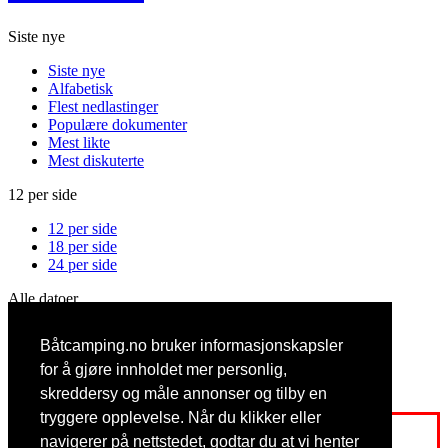
Siste nye
Siste nye
Alfabetisk
Flest nedlastinger
Populære dokumenter
Mest likte
Mest diskuterte
12 per side
12 per side
18 per side
24 per side
Alle datoer
Alle datoer
Båtcamping.no bruker informasjonskapsler
Denne måned
Denne uken
for å gjøre innholdet mer personlig,
I dag
skreddersy og måle annonser og tilby en
tryggere opplevelse. Når du klikker eller
Logg inn eller registrer deg for å få full tilgang
navigerer på nettstedet, godtar du at vi henter