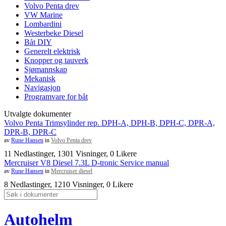
Volvo Penta drev
VW Marine
Lombardini
Westerbeke Diesel
Båt DIY
Generelt elektrisk
Knopper og tauverk
Sjømannskap
Mekanisk
Navigasjon
Programvare for båt
Utvalgte dokumenter
Volvo Penta Trimsylinder rep. DPH-A, DPH-B, DPH-C, DPR-A,
DPR-B, DPR-C
av
Rune Hansen
in
Volvo Penta drev
11 Nedlastinger, 1301 Visninger, 0 Likere
Mercruiser V8 Diesel 7.3L D-tronic Service manual
av
Rune Hansen
in
Mercruiser diesel
8 Nedlastinger, 1210 Visninger, 0 Likere
Autohelm