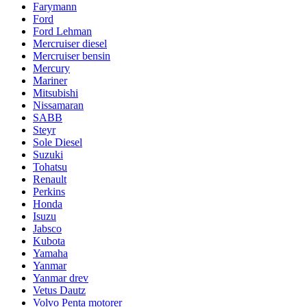
Farymann
Ford
Ford Lehman
Mercruiser diesel
Mercruiser bensin
Mercury
Mariner
Mitsubishi
Nissamaran
SABB
Steyr
Sole Diesel
Suzuki
Tohatsu
Renault
Perkins
Honda
Isuzu
Jabsco
Kubota
Yamaha
Yanmar
Yanmar drev
Vetus Dautz
Volvo Penta motorer