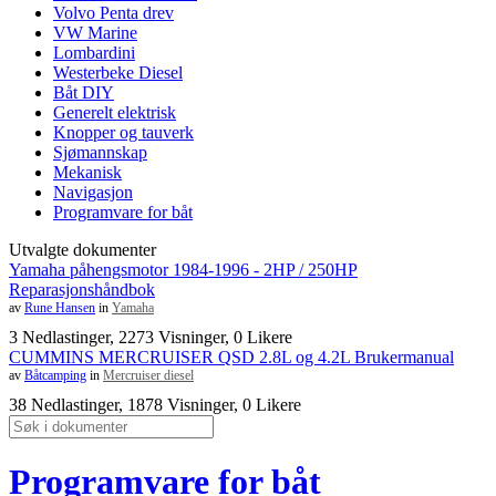
Volvo Penta drev
VW Marine
Lombardini
Westerbeke Diesel
Båt DIY
Generelt elektrisk
Knopper og tauverk
Sjømannskap
Mekanisk
Navigasjon
Programvare for båt
Utvalgte dokumenter
Yamaha påhengsmotor 1984-1996 - 2HP / 250HP
Reparasjonshåndbok
av
Rune Hansen
in
Yamaha
3 Nedlastinger, 2273 Visninger, 0 Likere
CUMMINS MERCRUISER QSD 2.8L og 4.2L Brukermanual
av
Båtcamping
in
Mercruiser diesel
38 Nedlastinger, 1878 Visninger, 0 Likere
Programvare for båt