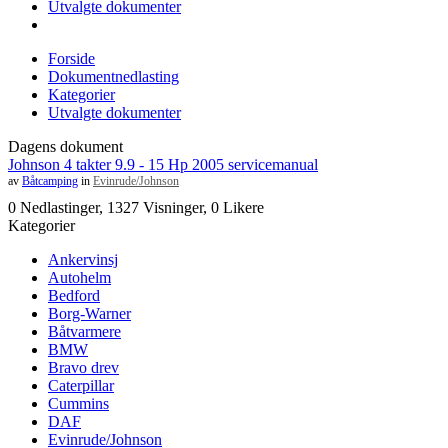
Utvalgte dokumenter
Forside
Dokumentnedlasting
Kategorier
Utvalgte dokumenter
Dagens dokument
Johnson 4 takter 9.9 - 15 Hp 2005 servicemanual
av
Båtcamping
in
Evinrude/Johnson
0 Nedlastinger, 1327 Visninger, 0 Likere
Kategorier
Ankervinsj
Autohelm
Bedford
Borg-Warner
Båtvarmere
BMW
Bravo drev
Caterpillar
Cummins
DAF
Evinrude/Johnson