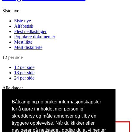
Siste nye
Siste nye
Alfabetisk
Flest nedlastinger
Populære dokumenter
Mest likte
Mest diskuterte
12 per side
12 per side
18 per side
24 per side
Alle datoer
Alle datoer
Båtcamping.no bruker informasjonskapsler
Denne måned
Denne uken
for å gjøre innholdet mer personlig,
I dag
skreddersy og måle annonser og tilby en
tryggere opplevelse. Når du klikker eller
Logg inn eller registrer deg for å få full tilgang
navigerer på nettstedet, godtar du at vi henter