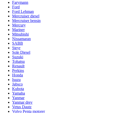
Farymann
Ford
Ford Lehman
Mercruiser diesel
Mercruiser bensin
Mercury
Mariner
Mitsubishi
Nissamaran
SABB
Steyr
Sole Diesel
Suzuki
Tohatsu
Renault
Perkins
Honda
Isuzu
Jabsco
Kubota
Yamaha
Yanmar
Yanmar drev
Vetus Dautz
Volvo Penta motorer