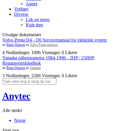
Annet
Verktøy
Diverse
Lek og moro
Kule ting
Utvalgte dokumenter
Volvo Penta D4 - D6 Servicemanual for elektrisk system
av
Rune Hansen
in
Volvo Penta motorer
4 Nedlastinger, 1096 Visninger, 0 Likere
Yamaha påhengsmotor 1984-1996 - 2HP / 250HP
Reparasjonshåndbok
av
Rune Hansen
in
Yamaha
3 Nedlastinger, 2266 Visninger, 0 Likere
Anytec
Alle steder
Norge
Siste nye