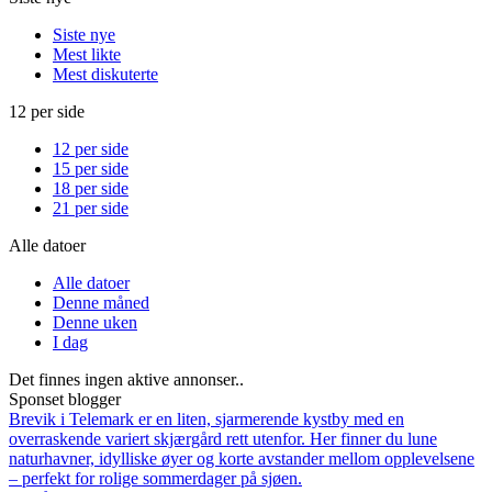
Siste nye
Mest likte
Mest diskuterte
12 per side
12 per side
15 per side
18 per side
21 per side
Alle datoer
Alle datoer
Denne måned
Denne uken
I dag
Det finnes ingen aktive annonser..
Sponset blogger
Brevik i Telemark er en liten, sjarmerende kystby med en
overraskende variert skjærgård rett utenfor. Her finner du lune
naturhavner, idylliske øyer og korte avstander mellom opplevelsene
– perfekt for rolige sommerdager på sjøen.