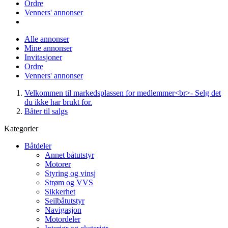
Ordre
Venners' annonser
Alle annonser
Mine annonser
Invitasjoner
Ordre
Venners' annonser
Velkommen til markedsplassen for medlemmer<br>- Selg det
du ikke har brukt for.
Båter til salgs
Kategorier
Båtdeler
Annet båtutstyr
Motorer
Styring og vinsj
Strøm og VVS
Sikkerhet
Seilbåtutstyr
Navigasjon
Motordeler