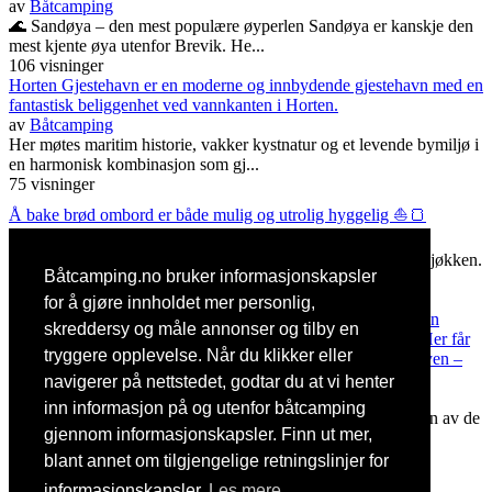
av
Båtcamping
🌊 Sandøya – den mest populære øyperlen Sandøya er kanskje den
mest kjente øya utenfor Brevik. He...
106 visninger
Horten Gjestehavn er en moderne og innbydende gjestehavn med en
fantastisk beliggenhet ved vannkanten i Horten.
av
Båtcamping
Her møtes maritim historie, vakker kystnatur og et levende bymiljø i
en harmonisk kombinasjon som gj...
75 visninger
Å bake brød ombord er både mulig og utrolig hyggelig ⛵🍞
av
Båtcamping
Her er en solid, enkel oppskrift som tåler litt sjøgang og lite kjøkken.
Båtcamping.no bruker informasjonskapsler
Enkelt grytebrød – perfe...
285 visninger
for å gjøre innholdet mer personlig,
Oslo har kanskje ikke den klassiske sørlandsskjærgården, men
skreddersy og måle annonser og tilby en
Oslofjorden rett utenfor byen byr på mange flotte uthavner. Her får
tryggere opplevelse. Når du klikker eller
du en unik kombinasjon av natur, historie og nærhet til storbyen –
perfekt for korte båtturer og sommerdager på sjø
navigerer på nettstedet, godtar du at vi henter
av
Båtcamping
inn informasjon på og utenfor båtcamping
🌊 Gressholmen – grønn og variert favoritt Gressholmen er en av de
gjennom informasjonskapsler. Finn ut mer,
mest populære øyene i indre Osl...
228 visninger
blant annet om tilgjengelige retningslinjer for
© 2017
-2026 båtcamping.no ·
Norsk
informasjonskapsler
Les mere