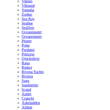
Viknes
Viksund
Yamaha
Zodiac
Sea Ray
Sealine
SeaDoo
Oceanmaster
Oceanrunner
Pioner
Polar
Predator
Princess
Quicksilver
Rana
Rinker
Rivena Yachts
Riviera
Saga
Sandström
Scand
Andre
Cranchi
Askeladden
Alubat