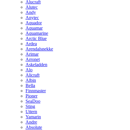
Alucraft
Alutec
Andy
Anytec
Aquador
Aquamar
Aquamarine
Arctic Blue
Ardea
Arendalsnekke
Arimar
Arronet
Askeladden
Alo
Alicraft
Albin
Bella
Finnmaster
Pioner
SeaDoo
Sting
Uttern
Yamarin
Andre
Absolute