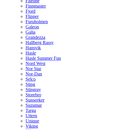
Fairline
Finnmaster
Fjord
Flipper
Furuholmen
Galeon
Galia
Grandezza
Hallberg Rassy
Hansvik
Hasle
Hasle Summer Fun
Nord West
Nor Star
Nor-Dan
Selco
Sting
Stingray
Storebro
Sunseeker
Suzumar
Targa
Uttern
Unique
Viking