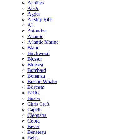
Achilles
AGA
Agder
Airship Ribs
AL
Astondoa
Atlantic
Atlantic Marine
Biam
Birchwood
Blesser
Bluesea
Bombard
Bonanza
Boston Whaler
Bostrøm
BRIG
Buster
Chris Craft
Capelli
Cleopatra
Cobra
Bever
Beneteau
Bella