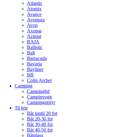
Atlantis
Atomix
Avance
Aventura
Avon
Axopar
Azimut
BAJA
Ballistic
Balt
Barracuda
Bavaria
Bayliner
BB
Colin Archer
Camping
Campingbil
Campinvogn
Campingutstyr
Til leie
Båt inntil 20 fot
Båt 20-30 fot
Båt 30-40 fot
Båt 40-50 fot
Båtplass