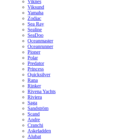
Viknes
Viksund
Yamaha
Zodiac
Sea Ray
Sealine
SeaDoo
Oceanmaster
Oceanrunner
Pioner
Polar
Predator
Princess
Quicksilver
Rana
Rinker
Rivena Yachts
Riviera
Saga
Sandström
Scand
Andre
Cranchi
Askeladden
Alubat