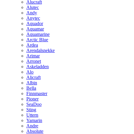
Alucraft
Alutec
Andy
Anytec
Aquador
Aquamar
Aquamarine
Arctic Blue
Ardea
Arendalsnekke
Arimar
Arronet
Askeladden
Alo
Alicraft
Albin
Bella
Finnmaster
Pioner
SeaDoo
Sting
Uttern
Yamarin
Andre
Absolute