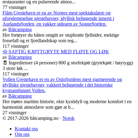
restauranter og en pulserende atmos...
77 visninger
Flåm Gjestehavn er en av Norges mest spektakulære og
uforglemmelige gjestehavner, idyllisk beliggende innerst i
Aurlandsfjorden, en vakker sidearm av Sognefjorden.
av
Båtcamping
Her fortøyer du båten omgitt av stupbratte fjellsider, mektige
fossefall og et fjordlandskap som reg...
117 visninger
🥘 SAFTIG KJØTTGRYTE MED FLØTE OG LØK
av
Båtcamping
🧾 Ingredienser (4 personer) 800 g storfekjøtt (grytekjøtt / høyrygg)
3 store løk ...
117 visninger
Vollen Gjestehavn er en av Oslofjordens mest sjarmerende og
idylliske gjestehavner, vakkert beliggende i det historiske
kystsamfunnet Vollen.
av
Båtcamping
Her møtes maritim historie, ekte kystidyll og moderne komfort i en
harmonisk atmosfære som gjør at b...
27 visninger
© 2017
-2026 båtcamping.no ·
Norsk
Kontakt oss
Om oss