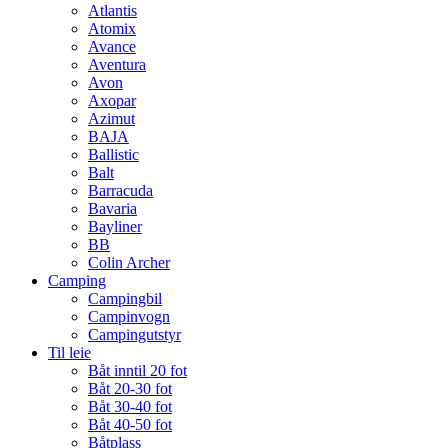
Atlantis
Atomix
Avance
Aventura
Avon
Axopar
Azimut
BAJA
Ballistic
Balt
Barracuda
Bavaria
Bayliner
BB
Colin Archer
Camping
Campingbil
Campinvogn
Campingutstyr
Til leie
Båt inntil 20 fot
Båt 20-30 fot
Båt 30-40 fot
Båt 40-50 fot
Båtplass