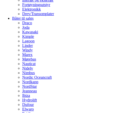
Interiør og eksteriør
Fortøyningsutstyr
Elektronikk
Drev/Transomplater
Båter til salgs
Draco
Joda
Kawasaki
Kimple
Lagoon
Linder
Windy
Marex
Mørebas
Nauticat
Nidelv
Nimbus
Nordic Oceancraft
Nordkapp
NordStar
Jeanneau
Ibiza
Hydrolift
Dufour
Elwaro