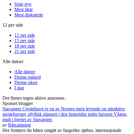
Siste nye
Mest likte
Mest diskuterte
12 per side
12 per side
15 per side
18 per side
21 per side
Alle datoer
Alle datoer
Denne måned
Denne uken
I dag
Det finnes ingen aktive annonser..
Sponset blogger
Stavanger Gjestehavn er en av Norges mest levende og attraktive
gjestehavner, idyllisk plassert i den historiske indre havnen Vågen,
midt i hjertet av Stavanger.
av
Båtcamping
Her fortøyer du båten omgitt av fargerike sjøhus, internasjonale