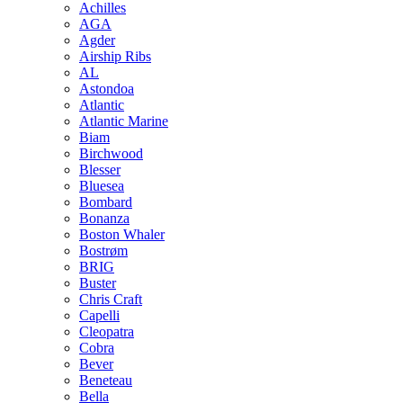
Achilles
AGA
Agder
Airship Ribs
AL
Astondoa
Atlantic
Atlantic Marine
Biam
Birchwood
Blesser
Bluesea
Bombard
Bonanza
Boston Whaler
Bostrøm
BRIG
Buster
Chris Craft
Capelli
Cleopatra
Cobra
Bever
Beneteau
Bella