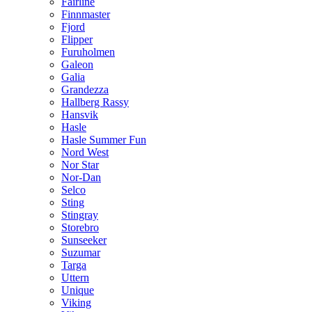
Fairline
Finnmaster
Fjord
Flipper
Furuholmen
Galeon
Galia
Grandezza
Hallberg Rassy
Hansvik
Hasle
Hasle Summer Fun
Nord West
Nor Star
Nor-Dan
Selco
Sting
Stingray
Storebro
Sunseeker
Suzumar
Targa
Uttern
Unique
Viking