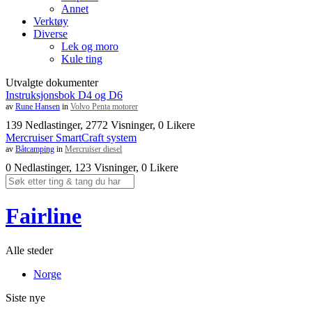
Annet
Verktøy
Diverse
Lek og moro
Kule ting
Utvalgte dokumenter
Instruksjonsbok D4 og D6
av
Rune Hansen
in
Volvo Penta motorer
139 Nedlastinger, 2772 Visninger, 0 Likere
Mercruiser SmartCraft system
av
Båtcamping
in
Mercruiser diesel
0 Nedlastinger, 123 Visninger, 0 Likere
Fairline
Alle steder
Norge
Siste nye