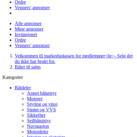
Ordre
Venners' annonser
Alle annonser
Mine annonser
Invitasjoner
Ordre
Venners' annonser
Velkommen til markedsplassen for medlemmer<br>- Selg det
du ikke har brukt for.
Båter til salgs
Kategorier
Båtdeler
Annet båtutstyr
Motorer
Styring og vinsj
Strøm og VVS
Sikkerhet
Seilbåtutstyr
Navigasjon
Motordeler