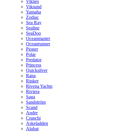
Viknes
Viksund
Yamaha
Zodiac
Sea Ray
Sealine
SeaDoo
Oceanmaster
Oceanrunner
Pioner
Polar
Predator
Princess
Quicksilver
Rana
Rinker
Rivena Yachts
Riviera
Saga
Sandström
Scand
Andre
Cranchi
Askeladden
Alubat