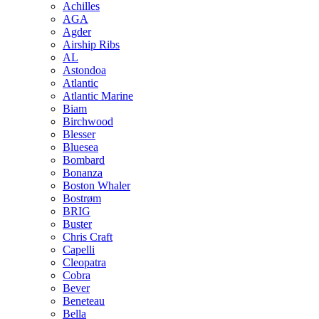
Achilles
AGA
Agder
Airship Ribs
AL
Astondoa
Atlantic
Atlantic Marine
Biam
Birchwood
Blesser
Bluesea
Bombard
Bonanza
Boston Whaler
Bostrøm
BRIG
Buster
Chris Craft
Capelli
Cleopatra
Cobra
Bever
Beneteau
Bella