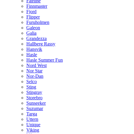
Fairline
Finnmaster
Fjord
Flipper
Furuholmen
Galeon
Galia
Grandezza
Hallberg Rassy
Hansvik
Hasle
Hasle Summer Fun
Nord West
Nor Star
Nor-Dan
Selco
Sting
Stingray
Storebro
Sunseeker
Suzumar
Targa
Uttern
Unique
Viking