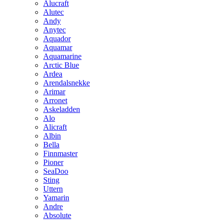
Alucraft
Alutec
Andy
Anytec
Aquador
Aquamar
Aquamarine
Arctic Blue
Ardea
Arendalsnekke
Arimar
Arronet
Askeladden
Alo
Alicraft
Albin
Bella
Finnmaster
Pioner
SeaDoo
Sting
Uttern
Yamarin
Andre
Absolute