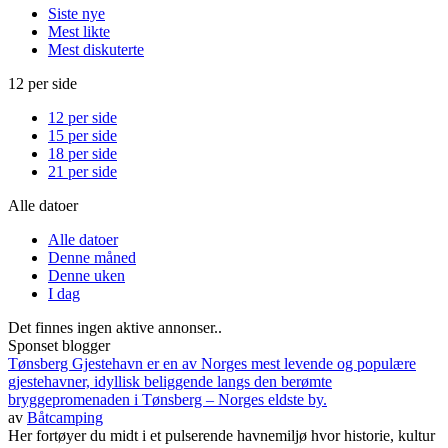
Siste nye
Mest likte
Mest diskuterte
12 per side
12 per side
15 per side
18 per side
21 per side
Alle datoer
Alle datoer
Denne måned
Denne uken
I dag
Det finnes ingen aktive annonser..
Sponset blogger
Tønsberg Gjestehavn er en av Norges mest levende og populære
gjestehavner, idyllisk beliggende langs den berømte
bryggepromenaden i Tønsberg – Norges eldste by.
av
Båtcamping
Her fortøyer du midt i et pulserende havnemiljø hvor historie, kultur