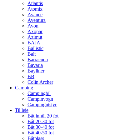
Atlantis
Atomix
Avance
Aventura
Avon
Axopar
Azimut
BAJA
Ballistic
Balt
Barracuda
Bavaria
Bayliner
BB
Colin Archer
Camping
Campingbil
Campinvogn
Campingutstyr
Til leie
Båt inntil 20 fot
Båt 20-30 fot
Båt 30-40 fot
Båt 40-50 fot
Båtplass