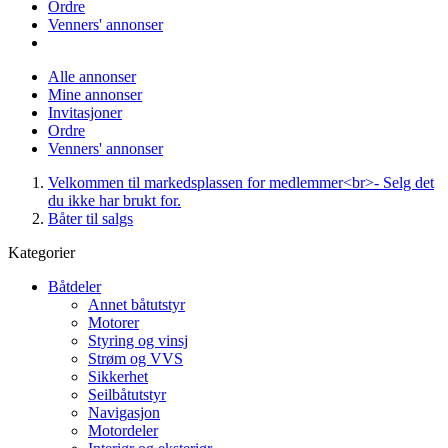
Ordre
Venners' annonser
Alle annonser
Mine annonser
Invitasjoner
Ordre
Venners' annonser
Velkommen til markedsplassen for medlemmer<br>- Selg det
du ikke har brukt for.
Båter til salgs
Kategorier
Båtdeler
Annet båtutstyr
Motorer
Styring og vinsj
Strøm og VVS
Sikkerhet
Seilbåtutstyr
Navigasjon
Motordeler