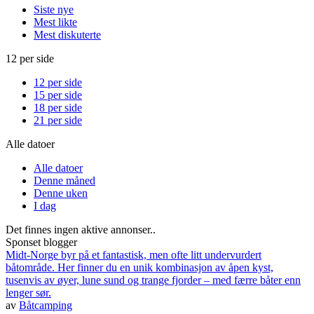
Siste nye
Mest likte
Mest diskuterte
12 per side
12 per side
15 per side
18 per side
21 per side
Alle datoer
Alle datoer
Denne måned
Denne uken
I dag
Det finnes ingen aktive annonser..
Sponset blogger
Midt-Norge byr på et fantastisk, men ofte litt undervurdert
båtområde. Her finner du en unik kombinasjon av åpen kyst,
tusenvis av øyer, lune sund og trange fjorder – med færre båter enn
lenger sør.
av
Båtcamping