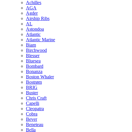
Achilles
AGA
Agder
Airship Ribs
AL
Astondoa
Atlantic
Atlantic Marine
Biam
Birchwood
Blesser
Bluesea
Bombard
Bonanza
Boston Whaler
Bostrøm
BRIG
Buster
Chris Craft
Capelli
Cleopatra
Cobra
Bever
Beneteau
Bella