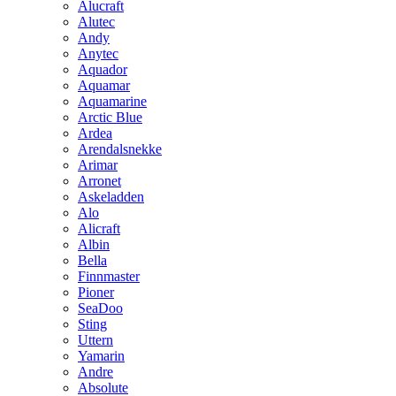
Alucraft
Alutec
Andy
Anytec
Aquador
Aquamar
Aquamarine
Arctic Blue
Ardea
Arendalsnekke
Arimar
Arronet
Askeladden
Alo
Alicraft
Albin
Bella
Finnmaster
Pioner
SeaDoo
Sting
Uttern
Yamarin
Andre
Absolute