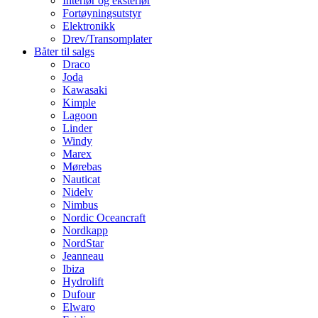
Interiør og eksteriør
Fortøyningsutstyr
Elektronikk
Drev/Transomplater
Båter til salgs
Draco
Joda
Kawasaki
Kimple
Lagoon
Linder
Windy
Marex
Mørebas
Nauticat
Nidelv
Nimbus
Nordic Oceancraft
Nordkapp
NordStar
Jeanneau
Ibiza
Hydrolift
Dufour
Elwaro