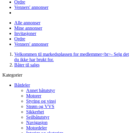
Ordre
Venners' annonser
Alle annonser
Mine annonser
Invitasjoner
Ordre
Venners' annonser
Velkommen til markedsplassen for medlemmer<br>- Selg det
du ikke har brukt for.
Båter til salgs
Kategorier
Båtdeler
Annet båtutstyr
Motorer
Styring og vinsj
Strøm og VVS
Sikkerhet
Seilbåtutstyr
Navigasjon
Motordeler