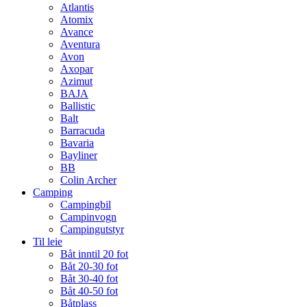
Atlantis
Atomix
Avance
Aventura
Avon
Axopar
Azimut
BAJA
Ballistic
Balt
Barracuda
Bavaria
Bayliner
BB
Colin Archer
Camping
Campingbil
Campinvogn
Campingutstyr
Til leie
Båt inntil 20 fot
Båt 20-30 fot
Båt 30-40 fot
Båt 40-50 fot
Båtplass