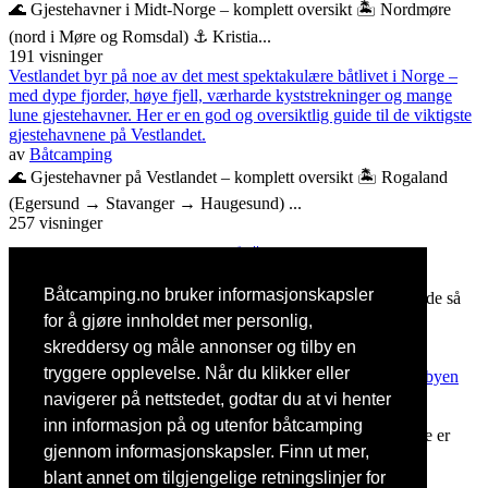
🌊 Gjestehavner i Midt-Norge – komplett oversikt 🏝️ Nordmøre
(nord i Møre og Romsdal) ⚓ Kristia...
191 visninger
Vestlandet byr på noe av det mest spektakulære båtlivet i Norge –
med dype fjorder, høye fjell, værharde kyststrekninger og mange
lune gjestehavner. Her er en god og oversiktlig guide til de viktigste
gjestehavnene på Vestlandet.
av
Båtcamping
🌊 Gjestehavner på Vestlandet – komplett oversikt 🏝️ Rogaland
(Egersund → Stavanger → Haugesund) ...
257 visninger
En sommerdag vi ikke glemmer ⛵🌅
av
Båtcamping
Båtcamping.no bruker informasjonskapsler
En varm sommermorgen lå sjøen nesten helt stille. Solen hadde så
vidt begynt å varme svabergene da v...
for å gjøre innholdet mer personlig,
81 visninger
skreddersy og måle annonser og tilby en
Son Gjestehavn er en av Oslofjordens mest sjarmerende og
tryggere opplevelse. Når du klikker eller
stemningsfulle gjestehavner, idyllisk plassert i den vakre kystbyen
Son.
navigerer på nettstedet, godtar du at vi henter
av
Båtcamping
inn informasjon på og utenfor båtcamping
Med sine hvitmalte trehus, smale gater og maritime atmosfære er
gjennom informasjonskapsler. Finn ut mer,
Son et sted som oser av historie, ku...
52 visninger
blant annet om tilgjengelige retningslinjer for