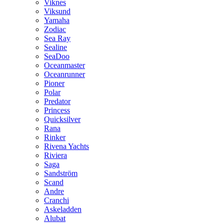
Viknes
Viksund
Yamaha
Zodiac
Sea Ray
Sealine
SeaDoo
Oceanmaster
Oceanrunner
Pioner
Polar
Predator
Princess
Quicksilver
Rana
Rinker
Rivena Yachts
Riviera
Saga
Sandström
Scand
Andre
Cranchi
Askeladden
Alubat