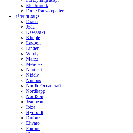
Fortøyningsutstyr
Elektronikk
Drev/Transomplater
Båter til salgs
Draco
Joda
Kawasaki
Kimple
Lagoon
Linder
Windy
Marex
Mørebas
Nauticat
Nidelv
Nimbus
Nordic Oceancraft
Nordkapp
NordStar
Jeanneau
Ibiza
Hydrolift
Dufour
Elwaro
Fairline