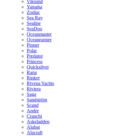
Viksund
Yamaha
Zodiac
Sea Ray
Sealine
SeaDoo
Oceanmaster
Oceanrunner
Pioner
Polar
Predator
Princess
Quicksilver
Rana
Rinker
Rivena Yachts
Riviera
Saga
Sandström
Scand
Andre
Cranchi
Askeladden
Alubat
Alucraft