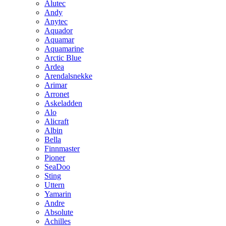
Alutec
Andy
Anytec
Aquador
Aquamar
Aquamarine
Arctic Blue
Ardea
Arendalsnekke
Arimar
Arronet
Askeladden
Alo
Alicraft
Albin
Bella
Finnmaster
Pioner
SeaDoo
Sting
Uttern
Yamarin
Andre
Absolute
Achilles