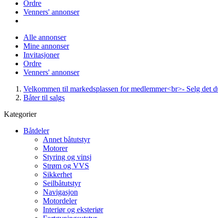
Ordre
Venners' annonser
Alle annonser
Mine annonser
Invitasjoner
Ordre
Venners' annonser
Velkommen til markedsplassen for medlemmer<br>- Selg det du 
Båter til salgs
Kategorier
Båtdeler
Annet båtutstyr
Motorer
Styring og vinsj
Strøm og VVS
Sikkerhet
Seilbåtutstyr
Navigasjon
Motordeler
Interiør og eksteriør