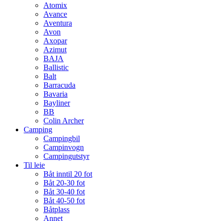
Atomix
Avance
Aventura
Avon
Axopar
Azimut
BAJA
Ballistic
Balt
Barracuda
Bavaria
Bayliner
BB
Colin Archer
Camping
Campingbil
Campinvogn
Campingutstyr
Til leie
Båt inntil 20 fot
Båt 20-30 fot
Båt 30-40 fot
Båt 40-50 fot
Båtplass
Annet