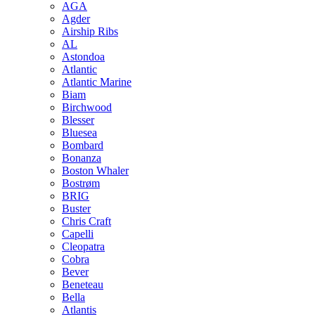
AGA
Agder
Airship Ribs
AL
Astondoa
Atlantic
Atlantic Marine
Biam
Birchwood
Blesser
Bluesea
Bombard
Bonanza
Boston Whaler
Bostrøm
BRIG
Buster
Chris Craft
Capelli
Cleopatra
Cobra
Bever
Beneteau
Bella
Atlantis