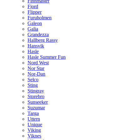
Finnmaster
Fjord
Flipper
Furuholmen
Galeon
Galia
Grandezza
Hallberg Rassy
Hansvik
Hasle
Hasle Summer Fun
Nord West
Nor Star
Nor-Dan
Selco
Sting
Stingray
Storebro
Sunseeker
Suzumar
Targa
Uttern
Unique
Viking
Viknes